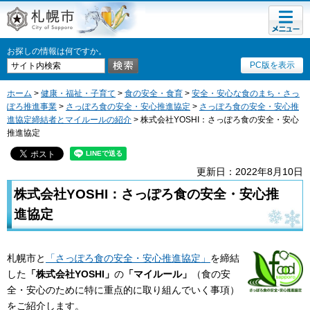
メニュ
札幌市
ー
お探しの情報は何ですか。
PC版を表示
ホーム
>
健康・福祉・子育て
>
食の安全・食育
>
安全・安心な食のまち・さっ
ぽろ推進事業
>
さっぽろ食の安全・安心推進協定
>
さっぽろ食の安全・安心推
進協定締結者とマイルールの紹介
> 株式会社YOSHI：さっぽろ食の安全・安心
推進協定
更新日：2022年8月10日
株式会社YOSHI：さっぽろ食の安全・安心推
進協定
札幌市と
「さっぽろ食の安全・安心推進協定」
を締結
した
「株式会社YOSHI」
の
「マイルール」
（食の安
全・安心のために特に重点的に取り組んでいく事項）
をご紹介します。