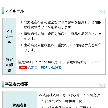
マイルール
北海道産のみの健全なブドウ原料を使用し、個性的
な札幌醸造ワインを製造します。
マイ
醸造過程の衛生管理を徹底し、製品の品質向上に努
ルー
めます。
ル
出荷時の異物検査を二重に行い、消費者の安全を守
ります。
協定
協定締結日：平成29年6月6日／協定締結番号：170005
の締
協定書（PDF：610KB）
結
事業者の概要
株式会社八剣山さっぽろ地ワイン研究所
代表取締役 亀和田 俊一
締結者名
札幌市東区北24条東17丁目1-12