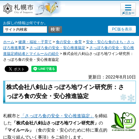
メニュ
札幌市
ー
お探しの情報は何ですか。
PC版を表示
ホーム
>
健康・福祉・子育て
>
食の安全・食育
>
安全・安心な食のまち・さっ
ぽろ推進事業
>
さっぽろ食の安全・安心推進協定
>
さっぽろ食の安全・安心推
進協定締結者とマイルールの紹介
> 株式会社八剣山さっぽろ地ワイン研究所：
さっぽろ食の安全・安心推進協定
更新日：2022年8月10日
株式会社八剣山さっぽろ地ワイン研究所：さ
っぽろ食の安全・安心推進協定
札幌市と
「さっぽろ食の安全・安心推進協定」
を締結
した
「株式会社八剣山さっぽろ地ワイン研究所」
の
「マイルール」
（食の安全・安心のために特に重点的
に取り組んでいく事項）をご紹介します。