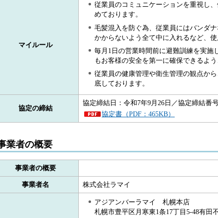
従業員のコミュニケーションを重視し、
めております。
毛髪混入を防ぐ為、従業員にはバンダナ
かからないよう全て中に入れるなど、使
マイルール
毎月1日の営業時間前に避難訓練を実施
もお客様の安全を第一に確保できるよ
従業員の健康管理や衛生管理の観点から
底しております。
協定締結日：令和7年9月26日／協定締結番号：
協定の締結
協定書（PDF：465KB）
事業者の概要
事業者の概要
事業者名
株式会社ラマイ
アジアンバーラマイ 札幌本店
札幌市豊平区月寒東1条17丁目5-48有田不動