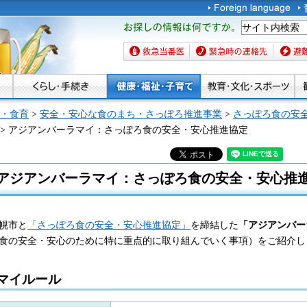
お探しの情報は何です
か。
救急当番医
緊急時の連絡先
避難場
・食育
>
安全・安心な食のまち・さっぽろ推進事業
>
さっぽろ食の安
> アジアンバーラマイ：さっぽろ食の安全・安心推進協定
アジアンバーラマイ：さっぽろ食の安全・安心推
幌市と
「さっぽろ食の安全・安心推進協定」
を締結した
「アジアンバー
食の安全・安心のために特に重点的に取り組んでいく事項）をご紹介し
マイルール