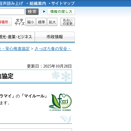
所
文字サイズ
縮小
標準
拡大
色合い
の変更
全・安心推進協定
>
さっぽろ食の安全・
更新日：2025年10月28日
進協定
ラマイ」
の
「マイルール」
ます。