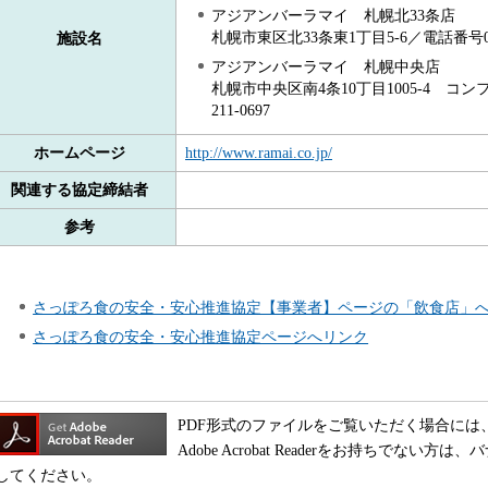
アジアンバーラマイ 札幌北33条店
札幌市東区北33条東1丁目5-6／電話番号011-
施設名
アジアンバーラマイ 札幌中央店
札幌市中央区南4条10丁目1005-4 コン
211-0697
ホームページ
http://www.ramai.co.jp/
関連する協定締結者
参考
さっぽろ食の安全・安心推進協定【事業者】ページの「飲食店」
さっぽろ食の安全・安心推進協定ページへリンク
PDF形式のファイルをご覧いただく場合には、Adobe
Adobe Acrobat Readerをお持ちでな
してください。