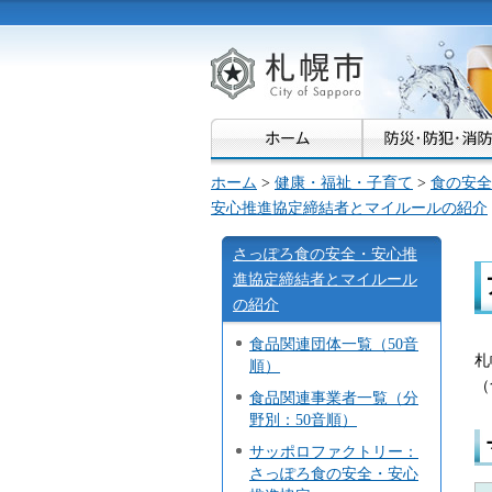
札幌市
ホーム
>
健康・福祉・子育て
>
食の安全
安心推進協定締結者とマイルールの紹介
さっぽろ食の安全・安心推
進協定締結者とマイルール
の紹介
食品関連団体一覧（50音
札
順）
（
食品関連事業者一覧（分
野別：50音順）
サッポロファクトリー：
さっぽろ食の安全・安心