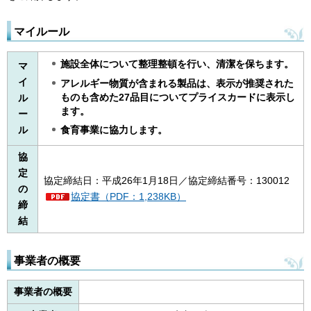
マイルール
施設全体について整理整頓を行い、清潔を保ちます。
マ
イ
アレルギー物質が含まれる製品は、表示が推奨された
ものも含めた27品目についてプライスカードに表示し
ル
ます。
ー
ル
食育事業に協力します。
協
定
協定締結日：平成26年1月18日／協定締結番号：130012
の
協定書（PDF：1,238KB）
締
結
事業者の概要
事業者の概要