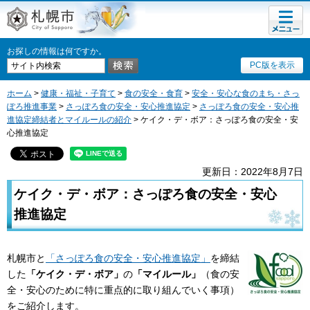
メニュ
札幌市
ー
お探しの情報は何ですか。
PC版を表示
ホーム
>
健康・福祉・子育て
>
食の安全・食育
>
安全・安心な食のまち・さっ
ぽろ推進事業
>
さっぽろ食の安全・安心推進協定
>
さっぽろ食の安全・安心推
進協定締結者とマイルールの紹介
> ケイク・デ・ボア：さっぽろ食の安全・安
心推進協定
更新日：2022年8月7日
ケイク・デ・ボア：さっぽろ食の安全・安心
推進協定
札幌市と
「さっぽろ食の安全・安心推進協定」
を締結
した
「ケイク・デ・ボア」
の
「マイルール」
（食の安
全・安心のために特に重点的に取り組んでいく事項）
をご紹介します。