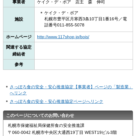
事業者
ケイク・デ・ボア 店主 森 伸司
ケイク・デ・ボア
札幌市豊平区月寒西3条10丁目1番16号／電
施設
話番号011-855-5078
ホームページ
http://www.117shop.jp/bois/
関連する協定
締結者
参考
さっぽろ食の安全・安心推進協定【事業者】ページの「製造業」
へリンク
さっぽろ食の安全・安心推進協定ページへリンク
このページについてのお問い合わせ
札幌市保健福祉局保健所食の安全推進課
〒060-0042 札幌市中央区大通西19丁目 WEST19ビル3階