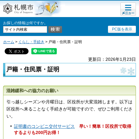
メニュ
札幌市
ー
お探しの情報は何ですか。
PC版を表示
ホーム
>
くらし・手続き
> 戸籍・住民票・証明
更新日：2026年1月23日
戸籍・住民票・証明
混雑緩和への協力のお願い
引っ越しシーズンや月曜日は、区役所が大変混雑します。以下は
区役所へ来ることなく手続きが可能ですので、ぜひご利用くださ
い。
証明書のコンビニ交付サービス
早い！簡単！区役所で取得
するよりも200円お得！