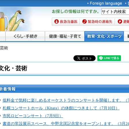
お探しの情報は何です
か。
救急当番医
緊急時の連絡先
避難場
・芸術
文化・芸術
新着情
報
低料金で気軽に楽しめるオーケストラのコンサートを開催します。（7
札幌コンサートホール（Kitara）の休館につきまして（7月10日）
市民ロビーコンサート（7月9日）
書道の常設展示スペース、中野北溟記念室をオープンします。（3月2