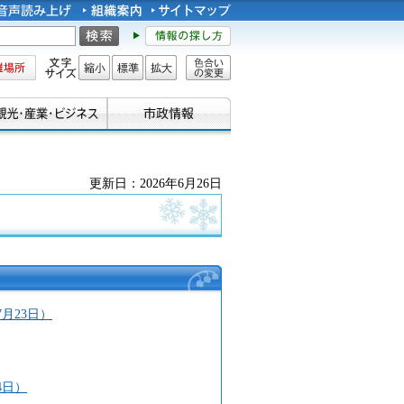
所
文字サイズ
縮小
標準
拡大
色合い
の変更
更新日：2026年6月26日
月23日）
4日）