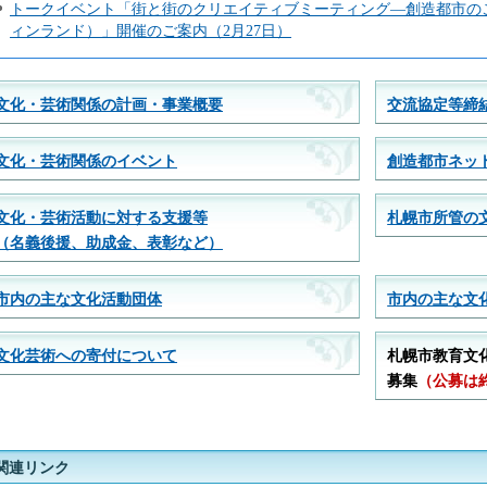
トークイベント「街と街のクリエイティブミーティング―創造都市のこ
ィンランド）」開催のご案内（2月27日）
文化・芸術関係の計画・事業概要
交流協定等締
文化・芸術関係のイベント
創造都市ネッ
文化・芸術活動に対する支援等
札幌市所管の
（名義後援、助成金、表彰など）
市内の主な文化活動団体
市内の主な文
文化芸術への寄付について
札幌市教育文
募集
（公募は
関連リンク