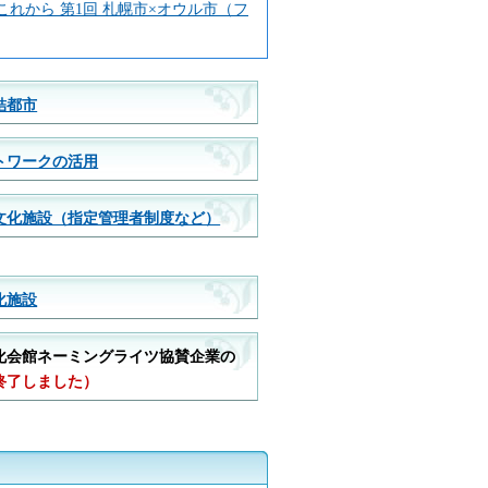
れから 第1回 札幌市×オウル市（フ
結都市
トワークの活用
文化施設（指定管理者制度など）
化施設
化会館ネーミングライツ協賛企業の
終了しました）