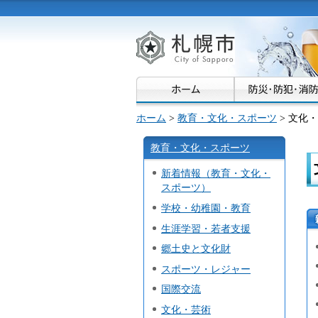
札幌市
ホーム
>
教育・文化・スポーツ
> 文化
教育・文化・スポーツ
新着情報（教育・文化・
スポーツ）
学校・幼稚園・教育
生涯学習・若者支援
郷土史と文化財
スポーツ・レジャー
国際交流
文化・芸術