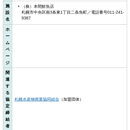
施
（株）本間鮮魚店
札幌市中央区南3条東1丁目二条魚町／電話番号011-241-
設
9387
名
ホ
ー
ム
ペ
ー
ジ
関
連
す
る
協
札幌水産物商業協同組合
（加盟団体）
定
締
結
者