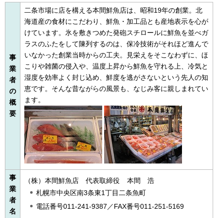
二条市場に店を構える本間鮮魚店は、昭和19年の創業。北
海道産の食材にこだわり、鮮魚・加工品とも産地表示を心が
けています。氷を敷きつめた発砲スチロールに鮮魚を並べガ
ラスのふたをして陳列するのは、保冷技術がそれほど進んで
いなかった創業当時からの工夫。見栄えをそこなわずに、ほ
事
こりや雑菌の侵入や、温度上昇から鮮魚を守れる上、冷気と
業
湿度を効率よく封じ込め、鮮度を逃がさないという先人の知
者
恵です。そんな昔ながらの風景も、なじみ客に親しまれてい
の
ます。
概
要
事
（株）本間鮮魚店
代
表取締役
本
間
浩
業
札幌市中央区南3条東1丁目二条魚町
者
電話番号011-241-9387／FAX番号011-251-5169
名