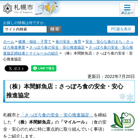
メニュ
札幌市
ー
お探しの情報は何ですか。
PC版を表示
ホーム
>
健康・福祉・子育て
>
食の安全・食育
>
安全・安心な食のまち・さっ
ぽろ推進事業
>
さっぽろ食の安全・安心推進協定
>
さっぽろ食の安全・安心推
進協定締結者とマイルールの紹介
> （株）本間鮮魚店：さっぽろ食の安全・安
心推進協定
更新日：2022年7月20日
（株）本間鮮魚店：さっぽろ食の安全・安心
推進協定
札幌市と
「さっぽろ食の安全・安心推進協定」
を締結
した
「（株）本間鮮魚店」
の
「マイルール」
（食の安
全・安心のために特に重点的に取り組んでいく事項）
をご紹介します。