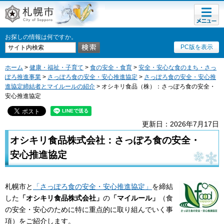
メニュ
札幌市
ー
お探しの情報は何ですか。
PC版を表示
ホーム
>
健康・福祉・子育て
>
食の安全・食育
>
安全・安心な食のまち・さっ
ぽろ推進事業
>
さっぽろ食の安全・安心推進協定
>
さっぽろ食の安全・安心推
進協定締結者とマイルールの紹介
> オシキリ食品（株）：さっぽろ食の安全・
安心推進協定
更新日：2026年7月17日
オシキリ食品株式会社：さっぽろ食の安全・
安心推進協定
札幌市と
「さっぽろ食の安全・安心推進協定」
を締結
した
「オシキリ食品株式会社」
の
「マイルール」
（食
の安全・安心のために特に重点的に取り組んでいく事
項）をご紹介します。