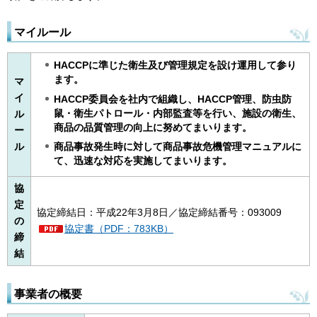
マイルール
HACCPに準じた衛生及び管理規定を設け運用して参り
ます。
マ
イ
HACCP委員会を社内で組織し、HACCP管理、防虫防
鼠・衛生パトロール・内部監査等を行い、施設の衛生、
ル
商品の品質管理の向上に努めてまいります。
ー
ル
商品事故発生時に対して商品事故危機管理マニュアルに
て、迅速な対応を実施してまいります。
協
定
協定締結日：平成22年3月8日／協定締結番号：093009
の
協定書（PDF：783KB）
締
結
事業者の概要