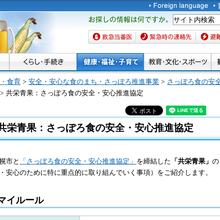
お探しの情報は何です
か。
救急当番医
緊急時の連絡先
避難場
・食育
>
安全・安心な食のまち・さっぽろ推進事業
>
さっぽろ食の安
> 共栄青果：さっぽろ食の安全・安心推進協定
共栄青果：さっぽろ食の安全・安心推進協定
幌市と
「さっぽろ食の安全・安心推進協定」
を締結した
「共栄青果」
の
・安心のために特に重点的に取り組んでいく事項）をご紹介します。
マイルール