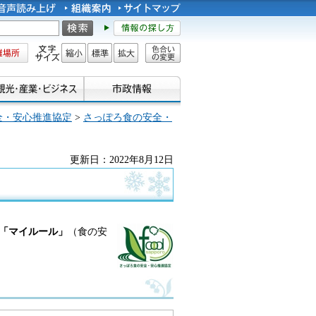
所
文字サイズ
縮小
標準
拡大
色合い
の変更
全・安心推進協定
>
さっぽろ食の安全・
更新日：2022年8月12日
「マイルール」
（食の安