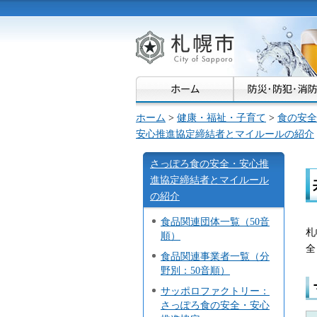
札幌市
ホーム
>
健康・福祉・子育て
>
食の安全
安心推進協定締結者とマイルールの紹介
さっぽろ食の安全・安心推
進協定締結者とマイルール
の紹介
食品関連団体一覧（50音
札
順）
全
食品関連事業者一覧（分
野別：50音順）
サッポロファクトリー：
さっぽろ食の安全・安心