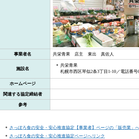
事業者名
共栄青果
店
主
東
出
真
佐人
共栄青果
施設名
札幌市西区琴似2条3丁目1-10／電話番号011-
ホームページ
関連する協定締結者
参考
さっぽろ食の安全・安心推進協定【事業者】ページの「販売業」
さっぽろ食の安全・安心推進協定ページへリンク