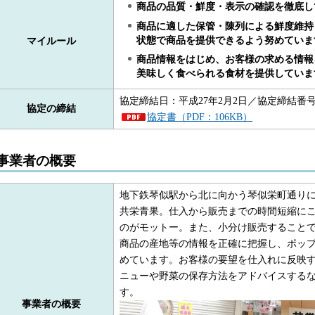
商品の品質・鮮度・表示の確認を徹底し
商品に適した保管・陳列による鮮度維持
状態で商品を提供できるよう努めていま
マイルール
商品情報をはじめ、お客様の求める情報
美味しく食べられる食材を提供していま
協定締結日：平成27年2月2日／協定締結番号：
協定の締結
協定書（PDF：106KB）
事業者の概要
地下鉄琴似駅から北に向かう琴似栄町通り
共栄青果。仕入から販売までの時間短縮に
のがモットー。また、小分け販売すること
商品の産地等の情報を正確に把握し、ポッ
めています。お客様の要望を仕入れに反映
ニューや野菜の保存方法をアドバイスする
す。
事業者の概要