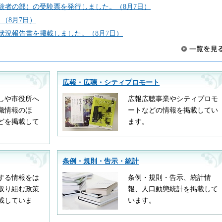
験者の部）の受験票を発行しました。（8月7日）
（8月7日）
状況報告書を掲載しました。（8月7日）
広報・広聴・シティプロモート
しや市役所へ
広報広聴事業やシティプロモ
織情報のほ
ートなどの情報を掲載してい
どを掲載して
ます。
条例・規則・告示・統計
する情報をは
条例・規則・告示、統計情
取り組む政策
報、人口動態統計を掲載して
載していま
います。