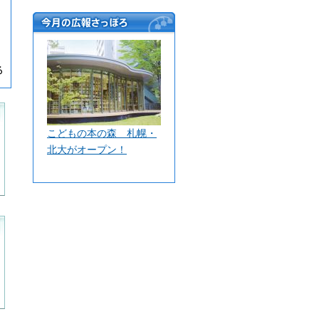
今月の広報さっぽ
ろ
こどもの本の森 札幌・
北大がオープン！