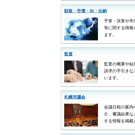
財政・市債・IR・出納
予算・決算や市
等に関する情報
ます。
監査
監査の概要や結
請求の手引きな
います。
札幌市議会
会議日程の案内
介、審議結果な
する情報を掲載