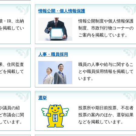
情報公開・個人情報保護
債・IR、出納
情報公開制度や個人情報保護
を掲載してい
制度、市政刊行物コーナーの
ご案内を掲載しています。
人事・職員採用
果、住民監査
職員の人事や給与に関するこ
どを掲載して
とや職員採用情報を掲載して
います。
選挙
や議員の紹
投票所や期日前投票、不在者
ど市議会に関
投票の案内のほか、選挙結果
しています。
などを掲載しています。