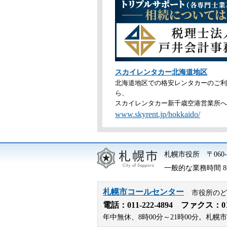
スカイレンタカー北海道地区
北海道地区での格安レンタカーのご利
ら、
スカイレンタカー新千歳空港営業所へ
www.skyrent.jp/hokkaido/
札幌市役所
〒06
一般的な業務時間 8時
札幌市コールセンター
市役所のど
電話：
011-222-4894
ファクス：011-
年中無休、8時00分～21時00分。