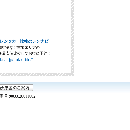
レンタカー比較のレンナビ
歳空港など主要エリアの
を最安値比較してお得に予約！
-car.jp/hokkaido//
000020011002