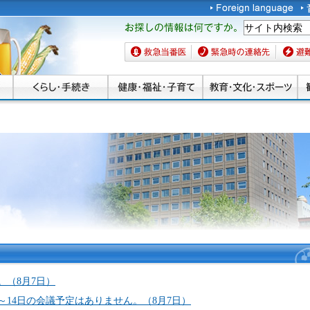
お探しの情報は何です
か。
救急当番医
緊急時の連絡先
避難場
。（8月7日）
～14日の会議予定はありません。（8月7日）