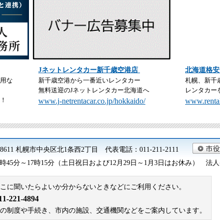
Jネットレンタカー新千歳空港店
北海道格安
用な
新千歳空港から一番近いレンタカー
札幌、新千
無料送迎のJネットレンタカー北海道へ
レンタカー
！
www.j-netrentacar.co.jp/hokkaido/
www.rental
0-8611 札幌市中央区北1条西2丁目 代表電話：011-211-2111
45分～17時15分（土日祝日および12月29日～1月3日はお休み） 法人番号 9
こに聞いたらよいか分からないときなどにご利用ください。
221-4894
札幌市の制度や手続き、市内の施設、交通機関などをご案内しています。