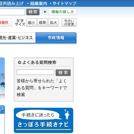
所
文字サイズ
縮小
標準
拡大
色合い
の変更
皆様から寄せられた「よく
ある質問」をキーワードで
検索
手続きに迷ったら さっぽろ手続
きナビ