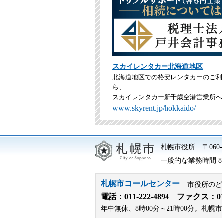
スカイレンタカー北海道地区
北海道地区での格安レンタカーのご利
ら、
スカイレンタカー新千歳空港営業所へ
www.skyrent.jp/hokkaido/
札幌市役所
〒06
一般的な業務時間 8時
札幌市コールセンター
市役所のど
電話：
011-222-4894
ファクス：011-
年中無休、8時00分～21時00分。