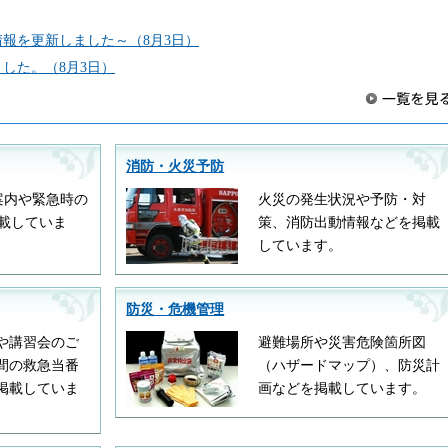
報を更新しました～（8月3日）
した。（8月3日）
消防・火災予防
案内や緊急時の
火災の発生状況や予防・対
載していま
策、消防出動情報などを掲載
しています。
防災・危機管理
や講習会のご
避難場所や災害危険箇所図
間の救急当番
（ハザードマップ）、防災計
掲載していま
画などを掲載しています。