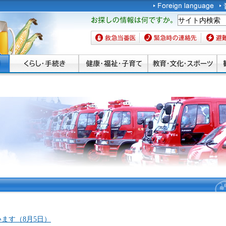
お探しの情報は何です
か。
救急当番医
緊急時の連絡先
避難場
ます（8月5日）