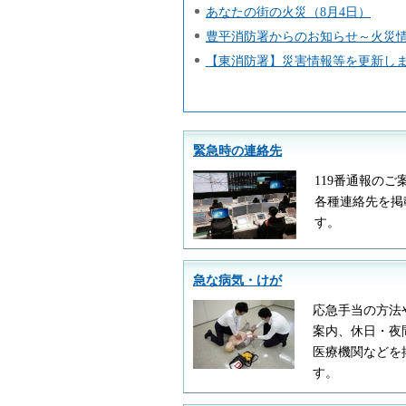
あなたの街の火災（8月4日）
豊平消防署からのお知らせ～火災情
【東消防署】災害情報等を更新しま
緊急時の連絡先
119番通報のご
各種連絡先を掲
す。
急な病気・けが
応急手当の方法
案内、休日・夜
医療機関などを
す。