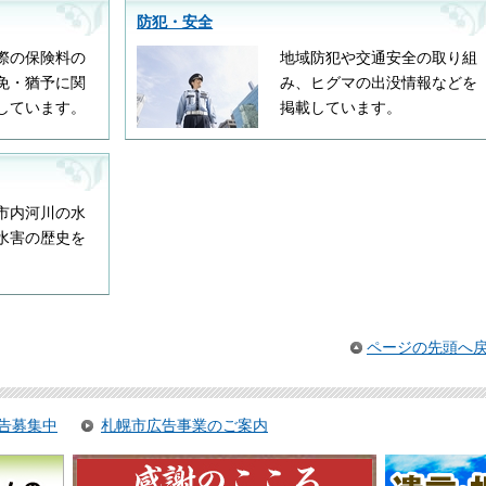
防犯・安全
際の保険料の
地域防犯や交通安全の取り組
免・猶予に関
み、ヒグマの出没情報などを
しています。
掲載しています。
市内河川の水
水害の歴史を
。
ページの先頭へ
告募集中
札幌市広告事業のご案内