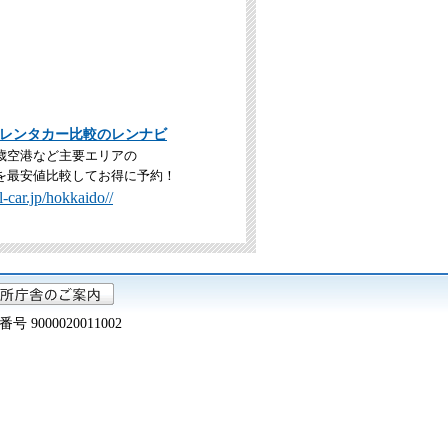
レンタカー比較のレンナビ
歳空港など主要エリアの
を最安値比較してお得に予約！
-car.jp/hokkaido//
000020011002