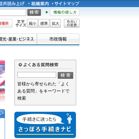
所
文字サイズ
縮小
標準
拡大
色合い
の変更
皆様から寄せられた「よく
ある質問」をキーワードで
検索
手続きに迷ったら さっぽろ手続
きナビ