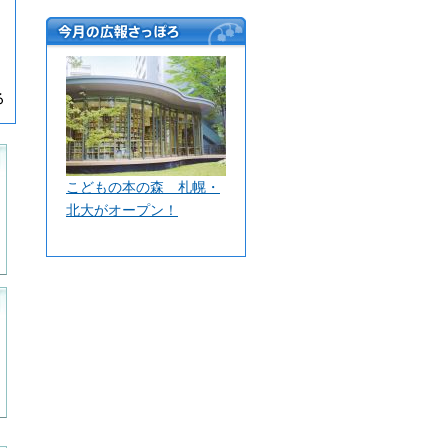
今月の広報さっぽ
ろ
こどもの本の森 札幌・
北大がオープン！