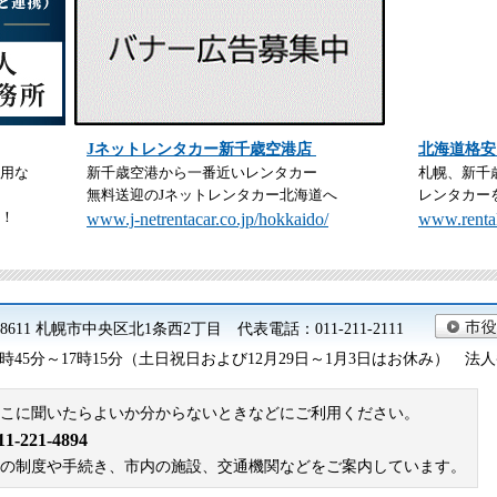
Jネットレンタカー新千歳空港店
北海道格安
用な
新千歳空港から一番近いレンタカー
札幌、新千
無料送迎のJネットレンタカー北海道へ
レンタカー
！
www.j-netrentacar.co.jp/hokkaido/
www.rental
0-8611 札幌市中央区北1条西2丁目 代表電話：011-211-2111
45分～17時15分（土日祝日および12月29日～1月3日はお休み） 法人番号 9
こに聞いたらよいか分からないときなどにご利用ください。
221-4894
札幌市の制度や手続き、市内の施設、交通機関などをご案内しています。