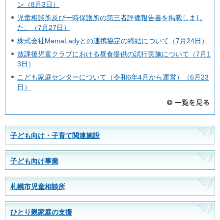
ン（8月3日）
児童相談所及び一時保護所の第三者評価報告書を掲載しまし
た。（7月27日）
株式会社MamaLadyとの連携協定の締結について（7月24日）
放課後児童クラブにおける昼食提供の試行実施について（7月1
3日）
こども家庭センターについて（令和6年4月から運営）（6月23
日）
子ども向け・子育て関連施設
子ども向け事業
札幌市児童相談所
ひとり親家庭の支援