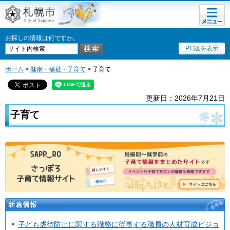
メニュ
札幌市
ー
お探しの情報は何ですか。
PC版を表示
ホーム
>
健康・福祉・子育て
> 子育て
更新日：2026年7月21日
子育て
新着情報
子ども虐待防止に関する職務に従事する職員の人材育成ビジョ