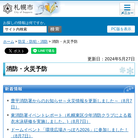
メニュ
札幌市
ー
お探しの情報は何ですか。
PC版を表示
ホーム
>
防災・防犯・消防
> 消防・火災予防
更新日：2024年5月27日
消防・火災予防
新着情報
豊平消防署からのお知らせ～火災情報を更新しました～（8月7
日）
東消防署イベントレポート（札幌東区少年消防クラブによる着
衣水泳研修を実施しました。)（8月7日）
ドームイベント「環境広場さっぽろ2026」に参加しました！
（8月7日）