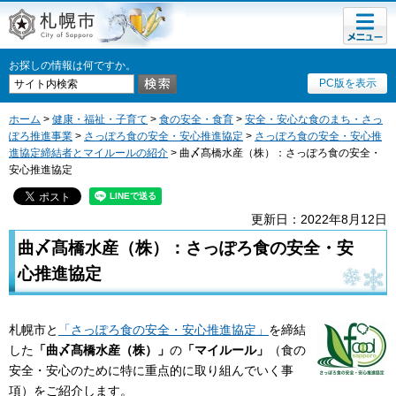
メニュ
札幌市
ー
お探しの情報は何ですか。
PC版を表示
ホーム
>
健康・福祉・子育て
>
食の安全・食育
>
安全・安心な食のまち・さっ
ぽろ推進事業
>
さっぽろ食の安全・安心推進協定
>
さっぽろ食の安全・安心推
進協定締結者とマイルールの紹介
> 曲〆髙橋水産（株）：さっぽろ食の安全・
安心推進協定
更新日：2022年8月12日
曲〆髙橋水産（株）：さっぽろ食の安全・安
心推進協定
札幌市と
「さっぽろ食の安全・安心推進協定」
を締結
した
「曲〆髙橋水産（株）」
の
「マイルール」
（食の
安全・安心のために特に重点的に取り組んでいく事
項）をご紹介します。