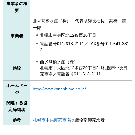
事業者の概
要
曲〆髙橋水産（株）
代
表取締役社長
髙
橋
清
一郎
札幌市中央区北12条西20丁目
事業者
電話番号011-618-2111／FAX番号011-641-381
2
曲〆髙橋水産（株）
札幌市中央区北12条西20丁目2-1札幌市中央卸
施設
売市場／電話番号011-618-2111
ホームペー
http://www.kaneshime.co.jp/
ジ
関連する協
定締結者
参考
札幌市中央卸売市場
水産物部卸売業者