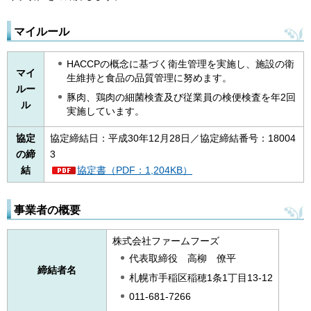
マイルール
HACCPの概念に基づく衛生管理を実施し、施設の衛
マイ
生維持と食品の品質管理に努めます。
ルー
豚肉、鶏肉の細菌検査及び従業員の検便検査を年2回
ル
実施しています。
協定
協定締結日：平成30年12月28日／協定締結番号：18004
の締
3
結
協定書（PDF：1,204KB）
事業者の概要
株式会社ファームフーズ
代表取締役 高柳 僚平
締結者名
札幌市手稲区稲穂1条1丁目13-12
011-681-7266