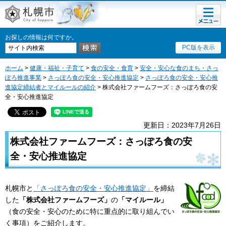
メニュ
札幌市
ー
お探しの情報は何ですか。
PC版を表示
ホーム
>
健康・福祉・子育て
>
食の安全・食育
>
安全・安心な食のまち・さっ
ぽろ推進事業
>
さっぽろ食の安全・安心推進協定
>
さっぽろ食の安全・安心推
進協定締結者とマイルールの紹介
> 株式会社ファームフーズ：さっぽろ食の安
全・安心推進協定
更新日：2023年7月26日
株式会社ファームフーズ：さっぽろ食の安
全・安心推進協定
札幌市と
「さっぽろ食の安全・安心推進協定」
を締結
した
「株式会社ファームフーズ」
の
「マイルール」
（食の安全・安心のために特に重点的に取り組んでい
く事項）をご紹介します。