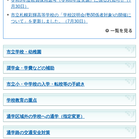
令和9年度教員採用選考（令和8年度実施）に係るお知らせ（7
月30日）
市立札幌彩輝高等学校の「学校説明会(塾関係者対象)の開催に
ついて」を更新しました。（7月30日）
市立学校・幼稚園
奨学金・学費などの補助
市立小・中学校の入学・転校等の手続き
学校教育の重点
通学区域外の学校への通学（指定変更）
通学路の交通安全対策