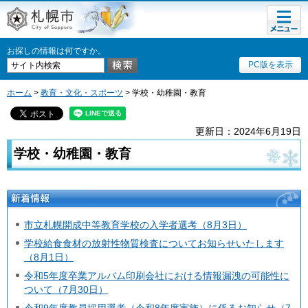
メニュ
札幌市
ー
お探しの情報は何ですか。
PC版を表示
ホーム
>
教育・文化・スポーツ
> 学校・幼稚園・教育
更新日：2024年6月19日
学校・幼稚園・教育
新着情報
市立札幌開成中等教育学校の入学者選考（8月3日）
学校給食食材の放射性物質検査についてお知らせいたします
（8月1日）
令和5年度卒業アルバム印刷会社における情報漏洩の可能性に
ついて（7月30日）