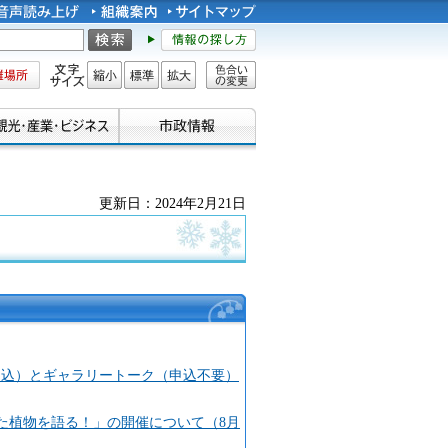
所
文字サイズ
縮小
標準
拡大
色合い
の変更
更新日：2024年2月21日
申込）とギャラリートーク（申込不要）
た植物を語る！」の開催について（8月