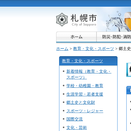
札幌市
ホーム
>
教育・文化・スポーツ
> 郷土
教育・文化・スポーツ
新着情報（教育・文化・
スポーツ）
学校・幼稚園・教育
生涯学習・若者支援
郷土史と文化財
スポーツ・レジャー
国際交流
文化・芸術