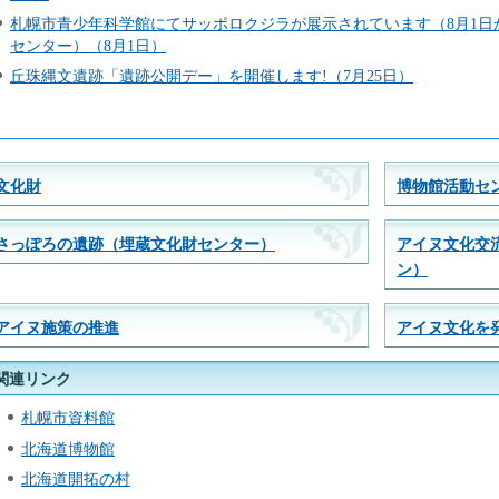
札幌市青少年科学館にてサッポロクジラが展示されています（8月1日
センター）（8月1日）
丘珠縄文遺跡「遺跡公開デー」を開催します!（7月25日）
文化財
博物館活動セ
さっぽろの遺跡（埋蔵文化財センター）
アイヌ文化交
ン）
アイヌ施策の推進
アイヌ文化を発
関連リンク
札幌市資料館
北海道博物館
北海道開拓の村