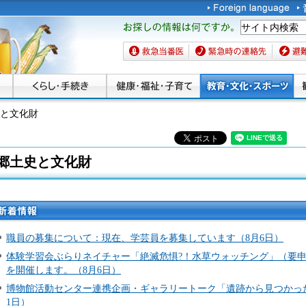
お探しの情報は何です
か。
救急当番医
緊急時の連絡先
避難場
史と文化財
郷土史と文化財
新着情
報
職員の募集について：現在、学芸員を募集しています（8月6日）
体験学習会ぶらりネイチャー「絶滅危惧?！水草ウォッチング」（要
を開催します。（8月6日）
博物館活動センター連携企画・ギャラリートーク「遺跡から見つかっ
1日）