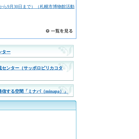
から9月30日まで）（札幌市博物館活動
ンター
流センター（サッポロピリカコタ
信する空間「ミナパ（minapa）」