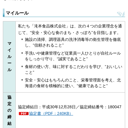
マイルール
私たち「滝本食品株式会社」は、次の４つの企業理念を通
じて、“安全・安心な食のまち・さっぽろ”を目指します。
施設の清掃、調理器具の洗浄消毒等の衛生管理を徹底
マ
し、“信頼されること”
イ
手洗いや健康管理など従業員一人ひとりが自社ルール
ル
をしっかり守り、“誠実であること”
ー
食材の使い方、味に対するこだわりを学び、“おいしい
ル
こと”
安全・安心はもちろんのこと、栄養管理面を考え、北
海道の食材を積極的に使い、“健康であること”
協
定
協定締結日：平成30年12月28日／協定締結番号：180047
の
協定書（PDF：240KB）
締
結