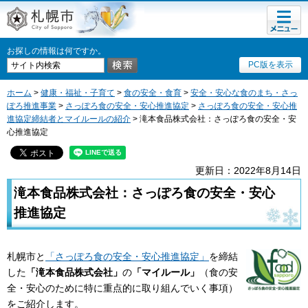
メニュ
札幌市
ー
お探しの情報は何ですか。
PC版を表示
ホーム
>
健康・福祉・子育て
>
食の安全・食育
>
安全・安心な食のまち・さっ
ぽろ推進事業
>
さっぽろ食の安全・安心推進協定
>
さっぽろ食の安全・安心推
進協定締結者とマイルールの紹介
> 滝本食品株式会社：さっぽろ食の安全・安
心推進協定
更新日：2022年8月14日
滝本食品株式会社：さっぽろ食の安全・安心
推進協定
札幌市と
「さっぽろ食の安全・安心推進協定」
を締結
した
「滝本食品株式会社」
の
「マイルール」
（食の安
全・安心のために特に重点的に取り組んでいく事項）
をご紹介します。