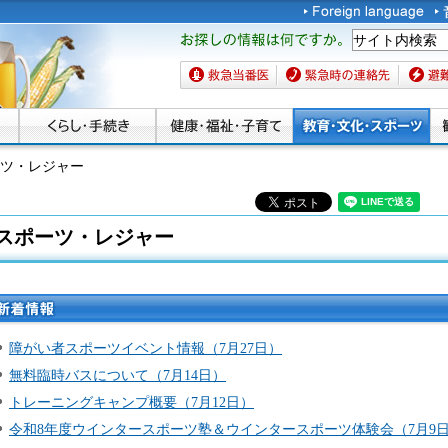
お探しの情報は何です
か。
救急当番医
緊急時の連絡先
避難場
ーツ・レジャー
スポーツ・レジャー
新着情
報
障がい者スポーツイベント情報（7月27日）
無料臨時バスについて（7月14日）
トレーニングキャンプ概要（7月12日）
令和8年度ウインタースポーツ塾＆ウインタースポーツ体験会（7月9