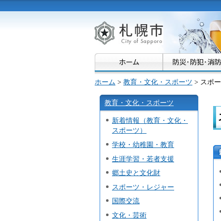
札幌市
ホーム
>
教育・文化・スポーツ
> スポ
教育・文化・スポーツ
新着情報（教育・文化・
スポーツ）
学校・幼稚園・教育
生涯学習・若者支援
郷土史と文化財
スポーツ・レジャー
国際交流
文化・芸術