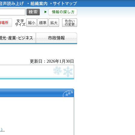
所
文字サイズ
縮小
標準
拡大
色合い
の変更
更新日：2026年1月30日
日）