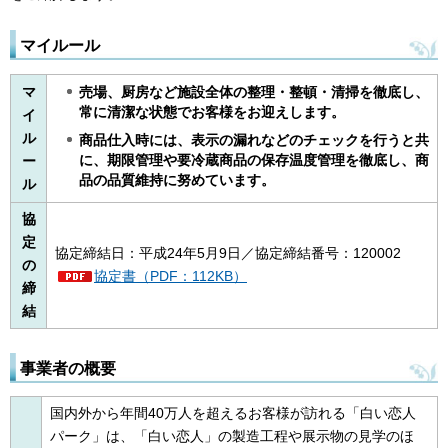
マイルール
マ
売場、厨房など施設全体の整理・整頓・清掃を徹底し、
常に清潔な状態でお客様をお迎えします。
イ
ル
商品仕入時には、表示の漏れなどのチェックを行うと共
に、期限管理や要冷蔵商品の保存温度管理を徹底し、商
ー
品の品質維持に努めています。
ル
協
定
協定締結日：平成24年5月9日／協定締結番号：120002
の
協定書（PDF：112KB）
締
結
事業者の概要
国内外から年間40万人を超えるお客様が訪れる「白い恋人
パーク」は、「白い恋人」の製造工程や展示物の見学のほ