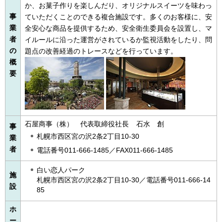
か、お菓子作りを楽しんだり、オリジナルスイーツを味わっ
事
ていただくことのできる複合施設です。多くのお客様に、安
業
全安心な商品を提供するため、安全衛生委員会を設置し、マ
者
イルールに沿った運営がされているか監視活動をしたり、問
の
題点の改善経過のトレースなどを行っています。
概
要
石屋商事（株）
代
表取締役社長
石
水
創
事
札幌市西区宮の沢2条2丁目10-30
業
者
電話番号011-666-1485／FAX011-666-1485
白い恋人パーク
施
札幌市西区宮の沢2条2丁目10-30／電話番号011-666-14
設
85
ホ
ー