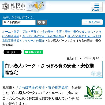
メニュ
札幌市
ー
お探しの情報は何ですか。
PC版を表示
ホーム
>
健康・福祉・子育て
>
食の安全・食育
>
安全・安心な食のまち・さっ
ぽろ推進事業
>
さっぽろ食の安全・安心推進協定
>
さっぽろ食の安全・安心推
進協定締結者とマイルールの紹介
> 白い恋人パーク：さっぽろ食の安全・安心
推進協定
更新日：2022年8月14日
白い恋人パーク：さっぽろ食の安全・安心推
進協定
札幌市と
「さっぽろ食の安全・安心推進協定」
を締結
した
「白い恋人パーク」
の
「マイルール」
（食の安
全・安心のために特に重点的に取り組んでいく事項）
をご紹介します。