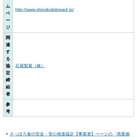
ム
http://www.shiroikoibitopark.jp/
ペ
ー
ジ
関
連
す
る
協
石屋製菓（株）
定
締
結
者
参
考
さっぽろ食の安全・安心推進協定【事業者】ページの「商業施