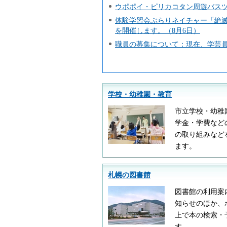
ウポポイ・ピリカコタン周遊バスツ
体験学習会ぶらりネイチャー「絶
を開催します。（8月6日）
職員の募集について：現在、学芸員
学校・幼稚園・教育
市立学校・幼稚
学金・学費など
の取り組みなど
ます。
札幌の図書館
図書館の利用案
知らせのほか、
上で本の検索・
す。