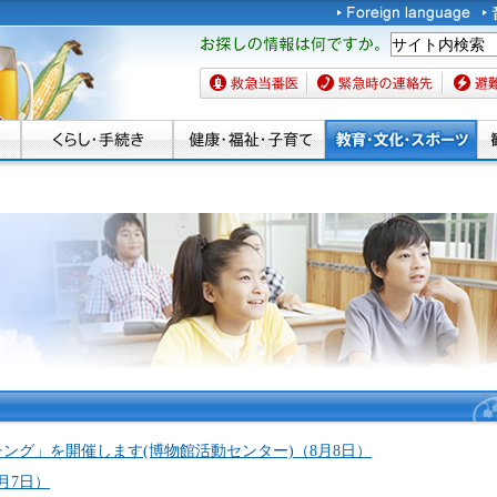
お探しの情報は何です
か。
救急当番医
緊急時の連絡先
避難場
ーツ
ング」を開催します(博物館活動センター)（8月8日）
月7日）