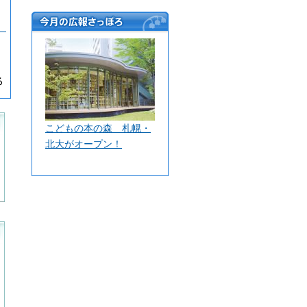
今月の広報さっぽ
）
ろ
こどもの本の森 札幌・
北大がオープン！