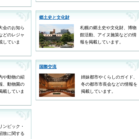
郷土史と文化財
大会のお知ら
札幌の郷土史や文化財、博物
などのレジャ
館活動、アイヌ施策などの情
載していま
報を掲載しています。
国際交流
内や動物の紹
姉妹都市やくらしのガイド、
報、動物園の
冬の都市市長会などの情報を
掲載していま
掲載しています。
リンピック・
招致に関する