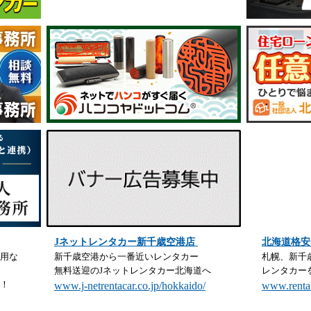
Jネットレンタカー新千歳空港店
北海道格安
用な
新千歳空港から一番近いレンタカー
札幌、新千
無料送迎のJネットレンタカー北海道へ
レンタカー
！
www.j-netrentacar.co.jp/hokkaido/
www.rental