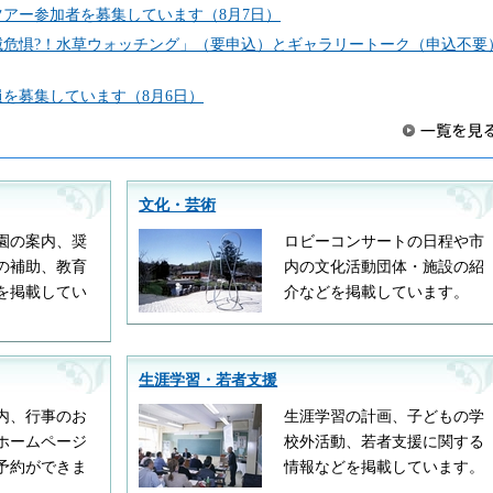
アー参加者を募集しています（8月7日）
滅危惧?！水草ウォッチング」（要申込）とギャラリートーク（申込不要
を募集しています（8月6日）
文化・芸術
園の案内、奨
ロビーコンサートの日程や市
の補助、教育
内の文化活動団体・施設の紹
を掲載してい
介などを掲載しています。
生涯学習・若者支援
内、行事のお
生涯学習の計画、子どもの学
ホームページ
校外活動、若者支援に関する
予約ができま
情報などを掲載しています。