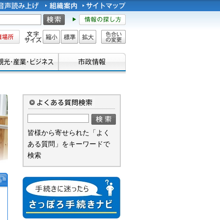
所
文字サイズ
縮小
標準
拡大
色合い
の変更
皆様から寄せられた「よく
ある質問」をキーワードで
検索
手続きに迷ったら さっぽろ手続
きナビ