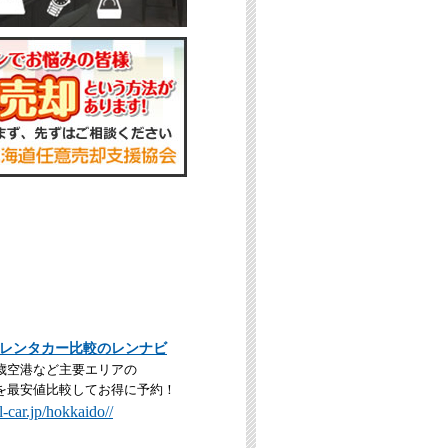
レンタカー比較のレンナビ
歳空港など主要エリアの
を最安値比較してお得に予約！
-car.jp/hokkaido//