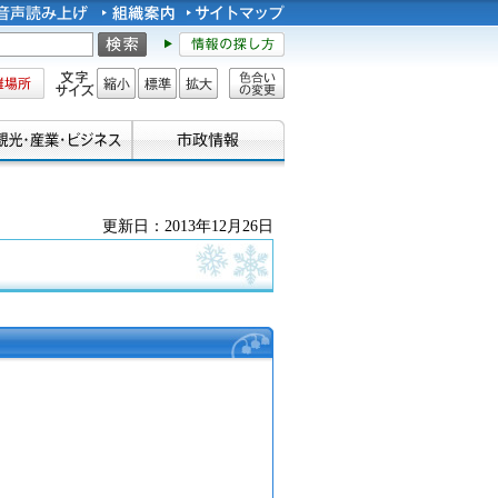
所
文字サイズ
縮小
標準
拡大
色合い
の変更
更新日：2013年12月26日