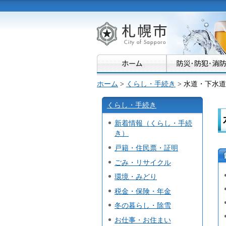
札幌市
ホーム
>
くらし・手続き
> 水道・下水道
くらし・手続き
新着情報（くらし・手続
き）
戸籍・住民票・証明
ごみ・リサイクル
環境・みどり
税金・保険・年金
冬の暮らし・除雪
お仕事・お住まい