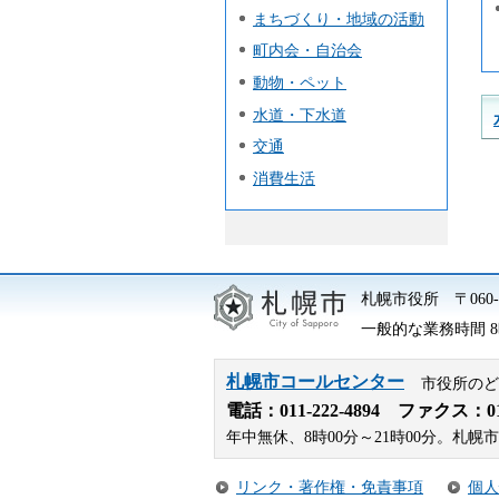
まちづくり・地域の活動
町内会・自治会
動物・ペット
水道・下水道
交通
消費生活
札幌市役所
〒06
一般的な業務時間 8時
札幌市コールセンター
市役所のど
電話：
011-222-4894
ファクス：011-
年中無休、8時00分～21時00分。
リンク・著作権・免責事項
個人