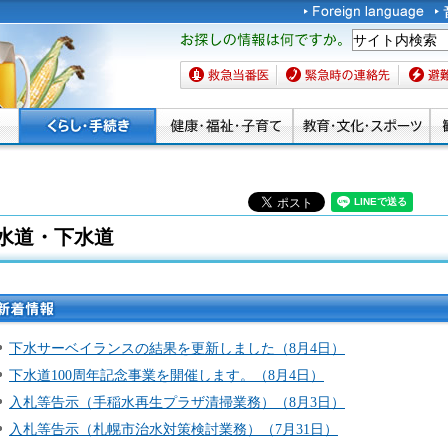
お探しの情報は何です
か。
救急当番医
緊急時の連絡先
避難場
水道・下水道
新着情
報
下水サーベイランスの結果を更新しました（8月4日）
下水道100周年記念事業を開催します。（8月4日）
入札等告示（手稲水再生プラザ清掃業務）（8月3日）
入札等告示（札幌市治水対策検討業務）（7月31日）