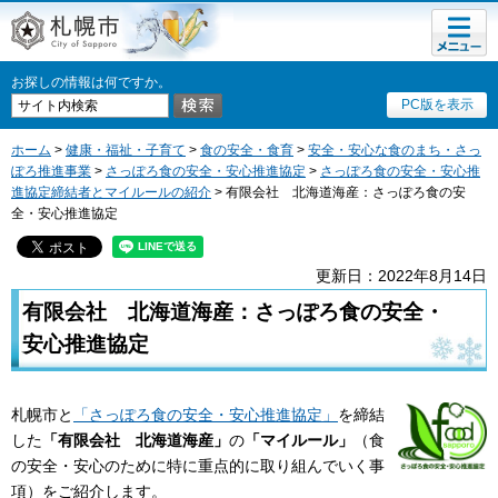
メニュ
札幌市
ー
お探しの情報は何ですか。
PC版を表示
ホーム
>
健康・福祉・子育て
>
食の安全・食育
>
安全・安心な食のまち・さっ
ぽろ推進事業
>
さっぽろ食の安全・安心推進協定
>
さっぽろ食の安全・安心推
進協定締結者とマイルールの紹介
> 有限会社 北海道海産：さっぽろ食の安
全・安心推進協定
更新日：2022年8月14日
有限会社 北海道海産：さっぽろ食の安全・
安心推進協定
札幌市と
「さっぽろ食の安全・安心推進協定」
を締結
した
「有限会社 北海道海産」
の
「マイルール」
（食
の安全・安心のために特に重点的に取り組んでいく事
項）をご紹介します。