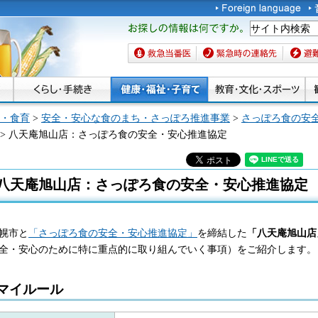
お探しの情報は何です
か。
救急当番医
緊急時の連絡先
避難場
・食育
>
安全・安心な食のまち・さっぽろ推進事業
>
さっぽろ食の安
> 八天庵旭山店：さっぽろ食の安全・安心推進協定
八天庵旭山店：さっぽろ食の安全・安心推進協定
幌市と
「さっぽろ食の安全・安心推進協定」
を締結した
「八天庵旭山店
全・安心のために特に重点的に取り組んでいく事項）をご紹介します。
マイルール