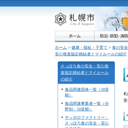
札幌市
ホーム
>
健康・福祉・子育て
>
食の安全
安心推進協定締結者とマイルールの紹介
さっぽろ食の安全・安心推
進協定締結者とマイルール
の紹介
食品関連団体一覧（50音
札
順）
安
食品関連事業者一覧（分
野別：50音順）
サッポロファクトリー：
さっぽろ食の安全・安心