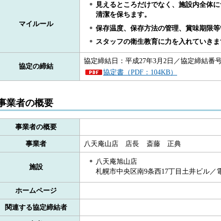
見えるところだけでなく、施設内全体に
清潔を保ちます。
マイルール
保存温度、保存方法の管理、賞味期限等
スタッフの衛生教育に力を入れていきま
協定締結日：平成27年3月2日／協定締結番号：
協定の締結
協定書（PDF：104KB）
事業者の概要
事業者の概要
事業者
八天庵山店
店
長
斎
藤
正
典
八天庵旭山店
施設
札幌市中央区南9条西17丁目土井ビル／電話番号
ホームページ
関連する協定締結者