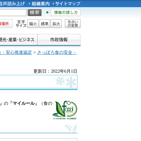
所
文字サイズ
縮小
標準
拡大
色合い
の変更
全・安心推進協定
>
さっぽろ食の安全・
更新日：2022年6月1日
」
の
「マイルール」
（食の