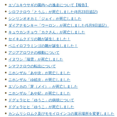
エゾユキウサギの園内への逸走について【報告】
シロフクロウ「とうふ」が死亡しました(8月23日追記)
シンリンオオカミ「ジェイ」が死亡しました
ダイアナモンキー「ウーロン」が死亡しました(5月9日追記）
キュウカンチョウ「カクさん」が死亡しました
セイキムクドリの雛が誕生しました！
ベニイロフラミンゴの雛が誕生しました！
アジアアロワナの移動について
イヌワシ「瑞雲」が死亡しました
シマフクロウの転出について
ニホンザル「あや次」が死亡しました
ニホンザル「ゆ絵次」が死亡しました
エゾシカの「芽（メイ）」が死亡しました
ニホンザル「あや妃」が死亡しました
ドグェラヒヒ「ゆうこ」の病状について
ドグェラヒヒ「ゆうこ」が死亡しました
カンムリシロムク及びモモイロインコの展示場所を変更しました