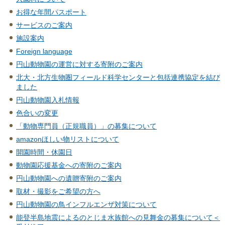
お得な年間パスポート
サービスのご案内
施設案内
Foreign language
円山動物園の運営に対する寄附のご案内
北大・北方生物圏フィールド科学センターと包括連携協定を結び
ました
円山動物園入札情報
色合いの変更
「動物専門員（正規職員）」の募集について
amazonほしい物リストについて
開園時間・休園日
動物園応援基金への寄附のご案内
円山動物園への遺贈寄附のご案内
取材・撮影をご希望の方へ
円山動物園の鳥インフルエンザ対策について
能登半島地震によるのとじま水族館への見舞金の募集について＜