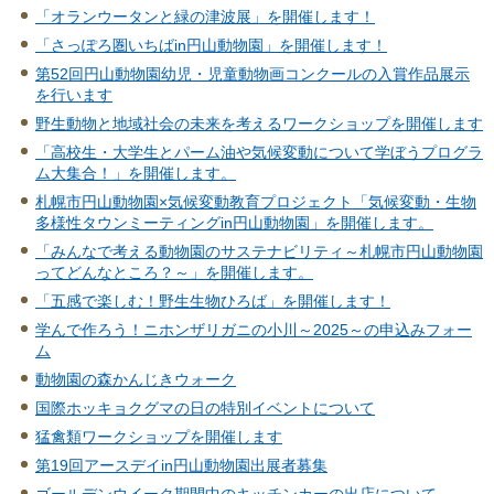
「オランウータンと緑の津波展」を開催します！
「さっぽろ圏いちばin円山動物園」を開催します！
第52回円山動物園幼児・児童動物画コンクールの入賞作品展示
を行います
野生動物と地域社会の未来を考えるワークショップを開催します
「高校生・大学生とパーム油や気候変動について学ぼうプログラ
ム大集合！」を開催します。
札幌市円山動物園×気候変動教育プロジェクト「気候変動・生物
多様性タウンミーティングin円山動物園」を開催します。
「みんなで考える動物園のサステナビリティ～札幌市円山動物園
ってどんなところ？～」を開催します。
「五感で楽しむ！野生生物ひろば」を開催します！
学んで作ろう！ニホンザリガニの小川～2025～の申込みフォー
ム
動物園の森かんじきウォーク
国際ホッキョクグマの日の特別イベントについて
猛禽類ワークショップを開催します
第19回アースデイin円山動物園出展者募集