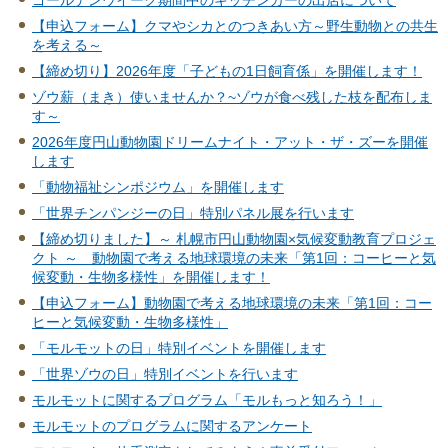
ゴールデンウイーク期間中のキッチンカーの出店について
【申込フォーム】クマやシカとのつきあい方～野生動物との共生
を考える～
【締め切り】2026年度「子どもの1日飼育係」を開催します！
ゾウ薪（まき）使いませんか？~ゾウが食べ残した枝を配布しま
す～
2026年度円山動物園ドリームナイト・アット・ザ・ズーを開催
します
「動物福祉シンポジウム」を開催します
「世界チンパンジーの日」特別パネル展を行います
【締め切りました】～ 札幌市円山動物園×気候変動教育プロジェ
クト ～ 動物園で考える地球環境の未来「第1回：コーヒーと気
候変動・生物多様性」を開催します！
【申込フォーム】動物園で考える地球環境の未来「第1回：コー
ヒーと気候変動・生物多様性」
「モルモットの日」特別イベントを開催します
「世界ゾウの日」特別イベントを行います
モルモットに関するプログラム「モルもっと知ろう！」
モルモットのプログラムに関するアンケート