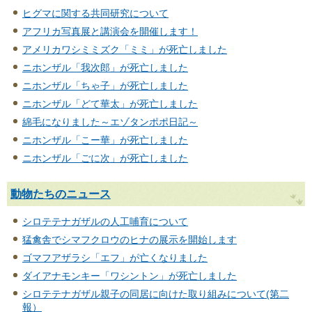
ヒグマに関する共同研究について
アフリカ写真展と講演会を開催します！
アメリカワシミミズク「ミミ」が死亡しました
ニホンザル「我次郎」が死亡しました
ニホンザル「ちゃ子」が死亡しました
ニホンザル「どて華太」が死亡しました
綿毛になりました～エゾタンポポ日記～
ニホンザル「こー華」が死亡しました
ニホンザル「ごに次」が死亡しました
動物たちのニュース
シロテテナガザルの人工哺育について
猛禽舎でシマフクロウのヒナの展示を開始します
ゴマフアザラシ「エフ」が亡くなりました
ダイアナモンキー「ワシントン」が死亡しました
シロテテナガザル親子の同居に向けた取り組みについて(第二
報）