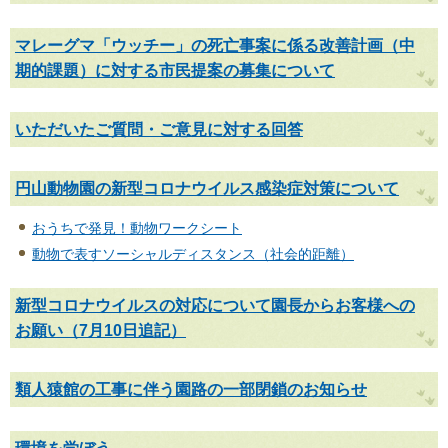
マレーグマ「ウッチー」の死亡事案に係る改善計画（中
期的課題）に対する市民提案の募集について
いただいたご質問・ご意見に対する回答
円山動物園の新型コロナウイルス感染症対策について
おうちで発見！動物ワークシート
動物で表すソーシャルディスタンス（社会的距離）
新型コロナウイルスの対応について園長からお客様への
お願い（7月10日追記）
類人猿館の工事に伴う園路の一部閉鎖のお知らせ