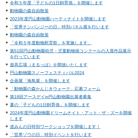
令和５年度「子どもの1日飼育係」を開催します
動物園の森自由散策
2023年度円山動物園ハーティナイトを開催します
「世界チンパンジーの日」特別パネル展を行います
動物園の森自由散策
「令和５年度動物慰霊祭」を実施します。
第51回円山動物園幼児・児童動物画コンクールの入賞作品展示
を行っています
遊具広場（まるっぱ）を開放いたします
円山動物園スノーフェスティバル2024
企画展「海鳥展」を開催します
「動物園の森かんじきウォーク」応募フォーム
第18回アースデイin円山動物園出展者募集
夏の「子どもの1日飼育係」を開催します
2024年度円山動物園ドリームナイト・アット・ザ・ズーを開催
します
道みんの日特別ワークショップを開催します！
「世界ゾウの日」特別イベントを行います