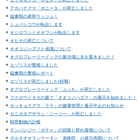
アカハナグマ「ボニータ」が死亡しました
猛禽類の産卵ラッシュ！
シュバシコウが転出します
オジロワシとオオワシが転出します
オヒキの死亡について
オオコノハズクと保護について
オグロプレーリードッグの展示場に氷を置きました！
エゾリスが繁殖しました
猛禽類の繁殖レポート
エゾリスが死亡しました(続報)
オグロプレーリードッグ「ぶっち」が死亡しました
フクロウとタカの森で「オオコノハズク」の展示を始めました！
ホッキョクグマ「ララ」の健康管理と展示中止のお知らせ
ゼニガタアザラシ「ジージー」が死亡しました
飼育動物の訃報
チンパンジー「ガチャ」の回復と群れ復帰について
ボルネオオランウータン「弟路郎」の展示再開について