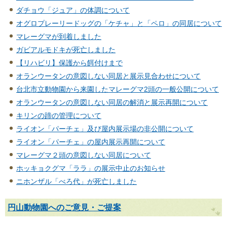
ダチョウ「ジュア」の体調について
オグロプレーリードッグの「ケチャ」と「ペロ」の同居について
マレーグマが到着しました
ガビアルモドキが死亡しました
【リハビリ】保護から餌付けまで
オランウータンの意図しない同居と展示見合わせについて
台北市立動物園から来園したマレーグマ2頭の一般公開について
オランウータンの意図しない同居の解消と展示再開について
キリンの蹄の管理について
ライオン「パーチェ」及び屋内展示場の非公開について
ライオン「パーチェ」の屋内展示再開について
マレーグマ２頭の意図しない同居について
ホッキョクグマ「ララ」の展示中止のお知らせ
ニホンザル「べろ代」が死亡しました
円山動物園へのご意見・ご提案