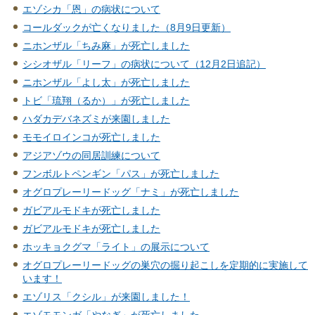
エゾシカ「恩」の病状について
コールダックが亡くなりました（8月9日更新）
ニホンザル「ちみ麻」が死亡しました
シシオザル「リーフ」の病状について（12月2日追記）
ニホンザル「よし太」が死亡しました
トビ「琉翔（るか）」が死亡しました
ハダカデバネズミが来園しました
モモイロインコが死亡しました
アジアゾウの同居訓練について
フンボルトペンギン「パス」が死亡しました
オグロプレーリードッグ「ナミ」が死亡しました
ガビアルモドキが死亡しました
ガビアルモドキが死亡しました
ホッキョクグマ「ライト」の展示について
オグロプレーリードッグの巣穴の掘り起こしを定期的に実施して
います！
エゾリス「クシル」が来園しました！
エゾモモンガ「やなぎ」が死亡しました