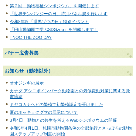
第２回「動物福祉シンポジウム」を開催します
「世界チンパンジーの日」特別パネル展を行います
令和8年度「世界ゾウの日」特別イベント
「円山動物園で学ぶSDGzoo」を開催します！
TNOC THE ZOO DAY
バナー広告募集
お知らせ（動物以外）
オオジシギの展示
カナダ アシニボインパーク動物園との気候変動対策に関する覚
書締結
ミヤコカナヘビの繁殖で初繁殖認定を受けました
夏のホッキョクグマの展示について
3月4日 動物との共生を考えるWebシンポジウムの開催
令和5年4月1日、札幌市動物園条例の全部施行とさっぽろの動物
園ステップアップ制度の開始