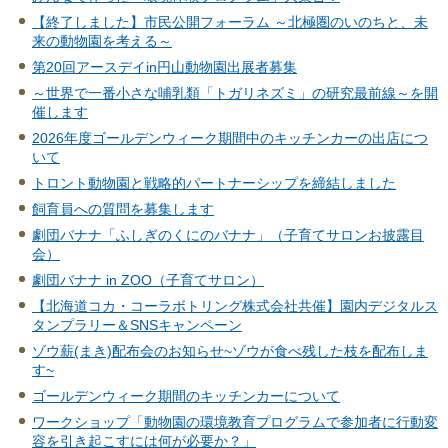
【終了しました】市民公開フォーラム ～北極圏のいのちと、未
来の動物園を考える～
第20回アースデイin円山動物園出展者募集
～世界で一番小さな哺乳類「トガリネズミ」の研究最前線～を開
催します
2026年度ゴールデンウィーク期間中のキッチンカーの出店につ
いて
トロント動物園と戦略的パートナーシップを締結しました
飼育員への質問を募集します
劇団バナナ「ふしぎのくにのバナナ」（子育てサロンお披露目
会）
劇団バナナ in ZOO（子育てサロン）
【北海道コカ・コーラボトリング株式会社共催】園内デジタルス
タンプラリー＆SNSキャンペーン
ゾウ薪(まき)配布会のお知らせ~ゾウが食べ残した枝を配布しま
す~
ゴールデンウィーク期間のキッチンカーについて
ワークショップ「動物園の環境教育プログラムで参加者に行動変
容を引き起こすには何が必要か？」