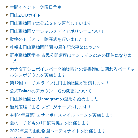
年間イベント・休園日予定
円山ZOOガイド
円山動物園では公式ＳＮＳ運営しています
円山動物園ソーシャルメディアポリシーについて
動物のトピアリー除幕式を行いました！
札幌市円山動物園開園70周年記念事業について
野生動物医学会 市民公開講座はオンラインのみの開催になりま
した
カナダアシニボインパーク動物園との覚書締結に関わるバーチャ
ルシンポジウムを実施します
第12回エコチルライブに円山動物園が出演します！
公式Twitterのアカウント名の変更について
円山動物園公式Instagramの運用を始めました
遊具広場（まるっぱ）がオープンします！
令和4年度第1回サッポロスマイルトークを実施します
夏の「子どもの1日飼育係」を開催します
2022年度円山動物園ハーティナイトを開催します