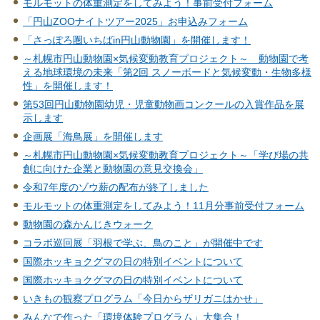
モルモットの体重測定をしてみよう！事前受付フォーム
「円山ZOOナイトツアー2025」お申込みフォーム
「さっぽろ圏いちばin円山動物園」を開催します！
～札幌市円山動物園×気候変動教育プロジェクト～ 動物園で考
える地球環境の未来「第2回 スノーボードと気候変動・生物多様
性」を開催します！
第53回円山動物園幼児・児童動物画コンクールの入賞作品を展
示します
企画展「海鳥展」を開催します
～札幌市円山動物園×気候変動教育プロジェクト～「学び場の共
創に向けた企業と動物園の意見交換会」
令和7年度のゾウ薪の配布が終了しました
モルモットの体重測定をしてみよう！11月分事前受付フォーム
動物園の森かんじきウォーク
コラボ巡回展「羽根で学ぶ、鳥のこと」が開催中です
国際ホッキョクグマの日の特別イベントについて
国際ホッキョクグマの日の特別イベントについて
いきもの観察プログラム「今日からザリガニはかせ」
みんなで作った「環境体験プログラム」大集合！