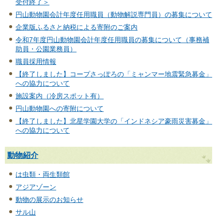
受付終了＞
円山動物園会計年度任用職員（動物解説専門員）の募集について
企業版ふるさと納税による寄附のご案内
令和7年度円山動物園会計年度任用職員の募集について（事務補
助員・公園業務員）
職員採用情報
【終了しました】コープさっぽろの「ミャンマー地震緊急募金」
への協力について
施設案内（冷房スポット有）
円山動物園への寄附について
【終了しました】北星学園大学の「インドネシア豪雨災害募金」
への協力について
動物紹介
は虫類・両生類館
アジアゾーン
動物の展示のお知らせ
サル山