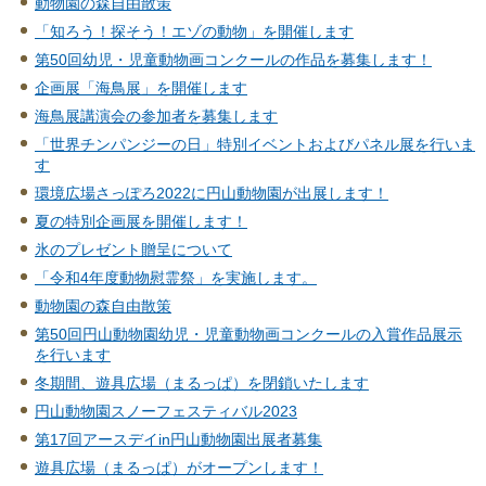
動物園の森自由散策
「知ろう！探そう！エゾの動物」を開催します
第50回幼児・児童動物画コンクールの作品を募集します！
企画展「海鳥展」を開催します
海鳥展講演会の参加者を募集します
「世界チンパンジーの日」特別イベントおよびパネル展を行いま
す
環境広場さっぽろ2022に円山動物園が出展します！
夏の特別企画展を開催します！
氷のプレゼント贈呈について
「令和4年度動物慰霊祭」を実施します。
動物園の森自由散策
第50回円山動物園幼児・児童動物画コンクールの入賞作品展示
を行います
冬期間、遊具広場（まるっぱ）を閉鎖いたします
円山動物園スノーフェスティバル2023
第17回アースデイin円山動物園出展者募集
遊具広場（まるっぱ）がオープンします！