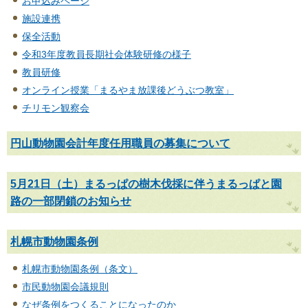
お申込みページ
施設連携
保全活動
令和3年度教員長期社会体験研修の様子
教員研修
オンライン授業「まるやま放課後どうぶつ教室」
チリモン観察会
円山動物園会計年度任用職員の募集について
5月21日（土）まるっぱの樹木伐採に伴うまるっぱと園
路の一部閉鎖のお知らせ
札幌市動物園条例
札幌市動物園条例（条文）
市民動物園会議規則
なぜ条例をつくることになったのか