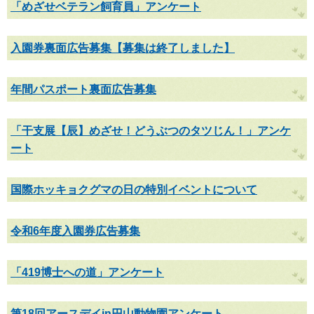
「めざせベテラン飼育員」アンケート
入園券裏面広告募集【募集は終了しました】
年間パスポート裏面広告募集
「干支展【辰】めざせ！どうぶつのタツじん！」アンケ
ート
国際ホッキョクグマの日の特別イベントについて
令和6年度入園券広告募集
「419博士への道」アンケート
第18回アースデイin円山動物園アンケート