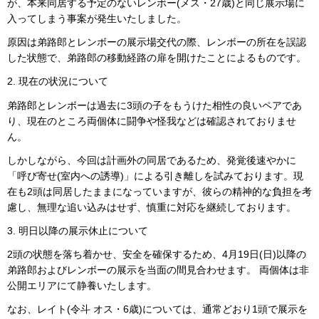
が、本来同居する予定
のないレンボー(メス・27歳)と同じ展示場に
入ってしまう事案が発生いたしました。
原因は弟路郎とレンボーの展示場交代の際、レンボーの所在を誤認
した状態で、弟路郎の移動
経路の扉を開けたことによるものです。
2. 現在の状況について
弟路郎とレンボーは過去に3頭の子をもうけた相性の良いペアであ
り、現在のところ両個体に闘
争や怪我などは確認されておりませ
ん。
しかしながら、今回は計画外の同居であるため、発覚後速やかに
「呼び寄せ(室内への誘
導)」による引き離しを試みております。現
在も2頭は同居したままになっていますが、彼ら
の精神的な負担を考
慮し、無理な追い込みはせず、慎重に対応を継続しております。
3. 明日以降の展示休止について
2頭の状態を落ち着かせ、安全を確保するため、4月19日(日)以降の
弟路郎およびレンボーの
展示を当面の間見合わせます。 両個体は非
公開エリアにて静養いたします。
なお、レイト(令斗 オス・6歳)については、通常どおり1頭で展示を