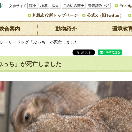
文字サイ
縮小
標準
拡大
色合いの変
音声読み上
ズ
更
げ
札幌市役所トップページ
公式X（旧Twitter）
総合案内
動物紹介
環境教
プレーリードッグ「ぶっち」が死亡しました
ぶっち」が死亡しました