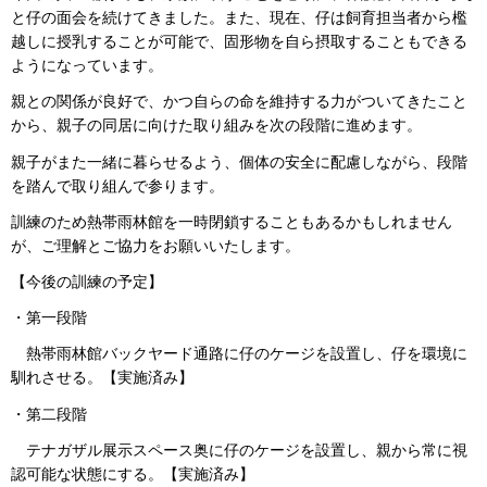
と仔の面会を続けてきました。また、現在、仔は飼育担当者から檻
越しに授乳することが可能で、固形物を自ら摂取することもできる
ようになっています。
親との関係が良好で、かつ自らの命を維持する力がついてきたこと
から、親子の同居に向けた取り組みを次の段階に進めます。
親子がまた一緒に暮らせるよう、個体の安全に配慮しながら、段階
を踏んで取り組んで参ります。
訓練のため熱帯雨林館を一時閉鎖することもあるかもしれません
が、ご理解とご協力をお願いいたします。
【今後の訓練の予定】
・第一段階
熱帯雨林館バックヤード通路に仔のケージを設置し、仔を環境に
馴れさせる。【実施済み】
・第二段階
テナガザル展示スペース奥に仔のケージを設置し、親から常に視
認可能な状態にする。【実施済み】