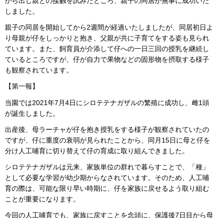
から出し親との接触を試みたところ、親子の同居が無事に成功いた
しました。
親子の同居を開始してから2週間が経過いたしましたが、同居初日よ
り母親が仔をしっかりと抱き、父親が共に子育てをする姿も見られ
ています。また、飼育員が介添して仔への一日三回の授乳を継続し
ているところですが、仔が自力で果物などの固形物を摂取する様子
も観察されています。
【第一報】
当園では2021年7月4日にシロテテナガザルの繁殖に成功し、雌1頭
が誕生しました。
出産後、母ラーチャが仔を抱き授乳をする様子が観察されていたの
ですが、仔に重度の衰弱が見られたことから、同月15日に母と仔を
分け人工哺育に切り替えて仔の育成に取り組んできました。
シロテテナガザルは元来、家族単位の群れで暮らすことで、「種」
として必要な学習が幼少期からなされています。そのため、人工哺
育の際は、可能な限り早い時期に、仔を家族に戻せるよう取り組む
ことが重要になります。
今回の人工哺育でも、家族に戻すことを念頭に、保護後7日目から母