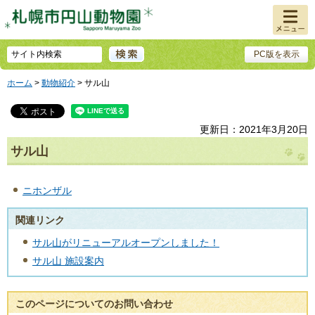
メニュ
ー
PC版を表示
ホーム
>
動物紹介
> サル山
更新日：2021年3月20日
サル山
ニホンザル
関連リンク
サル山がリニューアルオープンしました！
サル山 施設案内
このページについてのお問い合わせ