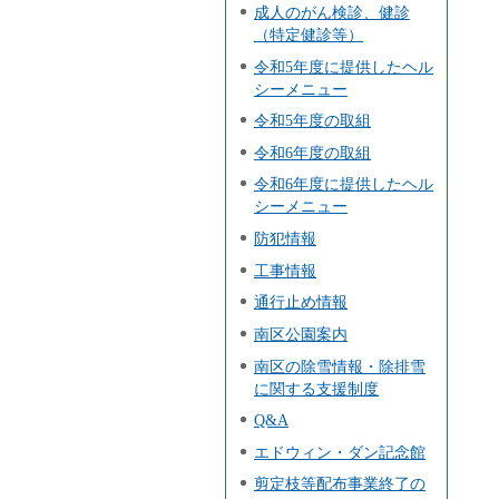
成人のがん検診、健診
（特定健診等）
令和5年度に提供したヘル
シーメニュー
令和5年度の取組
令和6年度の取組
令和6年度に提供したヘル
シーメニュー
防犯情報
工事情報
通行止め情報
南区公園案内
南区の除雪情報・除排雪
に関する支援制度
Q&A
エドウィン・ダン記念館
剪定枝等配布事業終了の