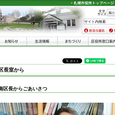
文字サイズ
縮小
救急当番医
緊急
区長室から
南区長からごあいさつ