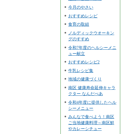
今月のやさい
おすすめレシピ
食育の取組
ノルディックウオーキン
グのすすめ
令和7年度のヘルシーメニ
ュー献立
おすすめレシピ2
牛乳レシピ集
地域の健康づくり
南区 健康寿命延伸キャラ
クター なんだべあ
令和4年度に提供したヘル
シーメニュー
みんなで食べよう！南区
ご当地健康料理～南区鮮
やカレーシチュー