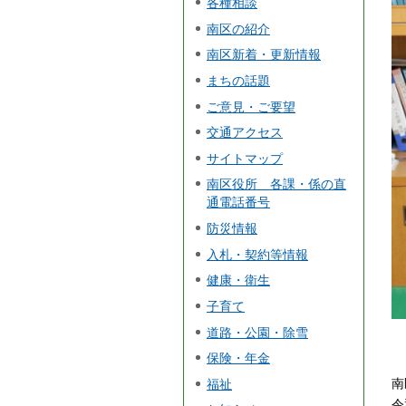
各種相談
南区の紹介
南区新着・更新情報
まちの話題
ご意見・ご要望
交通アクセス
サイトマップ
南区役所 各課・係の直
通電話番号
防災情報
入札・契約等情報
健康・衛生
子育て
道路・公園・除雪
保険・年金
南
福祉
令