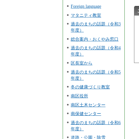
Foreign language
マタニティ教室
過去のまちの話題（令和3
年度）
総合案内・おくやみ窓口
過去のまちの話題（令和4
年度）
区長室から
過去のまちの話題（令和5
年度）
冬の健康づくり教室
南区役所
南区土木センター
南保健センター
過去のまちの話題（令和6
年度）
道路・公園・除雪