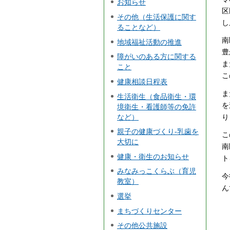
お知らせ
区
その他（生活保護に関す
し
ることなど）
南
地域福祉活動の推進
豊
障がいのある方に関する
ま
こと
こ
健康相談日程表
ま
生活衛生（食品衛生・環
を
境衛生・看護師等の免許
など）
り
親子の健康づくり-乳歯を
こ
大切に
南
健康・衛生のお知らせ
ト
みなみっこくらぶ（育児
今
教室）
ん
選挙
まちづくりセンター
その他公共施設