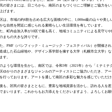
民の皆さまには、日ごろから、南区のまちづくりにご理解とご協力をい
上げます。
区は、市域の約6割を占める広大な面積の中に、1,000m級の山々や美
かな自然を間近に感じられる素晴らしい生活環境を有しています。
た、町内会加入率が10区で最も高く、地域コミュニティによる見守り
のまちの大きな誇りです。
た、PMF（パシフィック・ミュージック・フェスティバル）が開催さ
造成した石山緑地や、デザイン系学部を擁する大学（札幌市立大学）な
ます。
のような環境を生かし、南区では、令和3年（2021年）から「ミナミ
区ゆかりのさまざまなジャンルのアーティストにご協力いただき、アー
を行っております。アートを通して南区の多彩な魅力を感じていただけ
後も、区民の皆さまとともに、豊富な地域資源を活かし、訪れる人を惹
でまいります。これからもお力添えをくださいますよう、よろしくお願