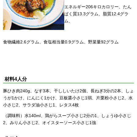
エネルギー206キロカロリー、たん
ぱく質13.3グラム、脂質12.4グラ
ム、
食物繊維2.6グラム、食塩相当量0.9グラム、野菜量92グラム
材料4人分
豚ひき肉240g、なす3本、干ししいたけ2個、長ねぎ3分の2本、しょ
うが1かけ、にんにく1かけ、豆板醤小さじ1弱、片栗粉小さじ2、水
小さじ2、サラダ油小さじ1、レタス4枚
（調味料）水140ml、鶏がらスープ小さじ2分の1、しょうゆ小さじ
2、みりん小さじ2、オイスターソース小さじ1強