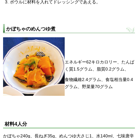
ボウルに材料を入れてドレッシングであえる。
かぼちゃのめんつゆ煮
エネルギー62キロカロリー、たんぱ
く質1.5グラム、脂質0.2グラム、
食物繊維2.4グラム、食塩相当量0.4
グラム、野菜量70グラム
材料4人分
かぼちゃ240g、長ねぎ35g、めんつゆ大さじ1、水140ml、七味唐辛