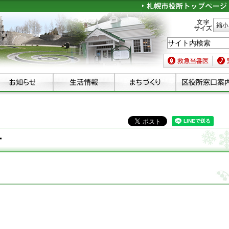
文字サイズ
縮小
救急当番医
緊急
ー