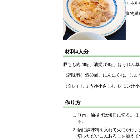
エネル
食物繊
材料4人分
豚もも肉280g、油揚げ40g、ほうれん草
（調味料）酒80ml、にんにく4g、しょう
（タレ）しょうゆ小さじ4、レモン汁小
作り方
豚肉、油揚げは短冊に切る。ほ
る。
鍋に調味料を入れて火にかけ、
切っただいこんおろしを加えて