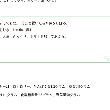
4、こしょう少々、オリーブ油小さじ2
ふってもむ。5分ほど置いたら水気をしぼる。
むき、1cm角に切る。
。大豆、きゅうり、トマトを加えてあえる。
ギー21キロカロリー、たんぱく質1.2グラム、脂質0.9グラム、
維1.1グラム、食塩相当量0.3グラム、野菜量50グラム