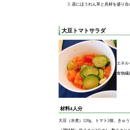
器にほうれん草と具材を盛り合
大豆トマトサラダ
エネル
食物繊
材料4人分
大豆（水煮）120g、トマト2個、きゅ