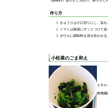
（調味料）塩小さじ3分の1、酢小さじ
作り方
きゅうりは小口切りにし、塩を
トマトは熱湯にサッとつけて皮を
ボウルに調味料を混ぜ合わせる
小松菜のごま和え
エネル
食物繊