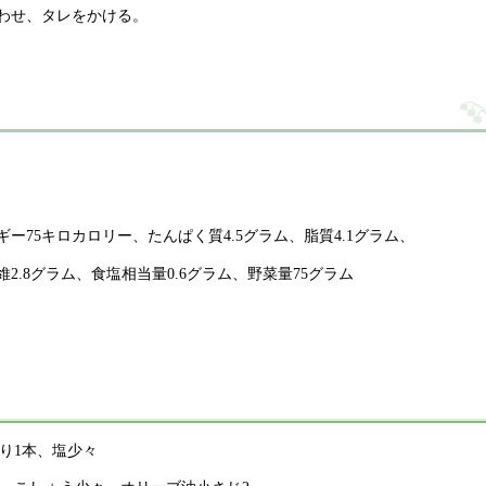
わせ、タレをかける。
ギー75キロカロリー、たんぱく質4.5グラム、脂質4.1グラム、
維2.8グラム、食塩相当量0.6グラム、野菜量75グラム
うり1本、塩少々