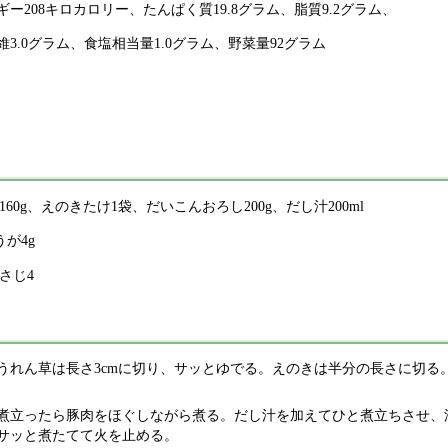
ギー208キロカロリー、たんぱく質19.8グラム、脂質9.2グラム、
維3.0グラム、食塩相当量1.0グラム、野菜量92グラム
160g、えのきたけ1袋、だいこんおろし200g、だし汁200ml
が4g
さじ4
うれん草は長さ3cmに切り、サッとゆでる。えのきは半分の長さに切る
煮立ったら豚肉をほぐしながら煮る。だし汁を加えてひと煮立ちさせ、
サッと煮たてて火を止める。