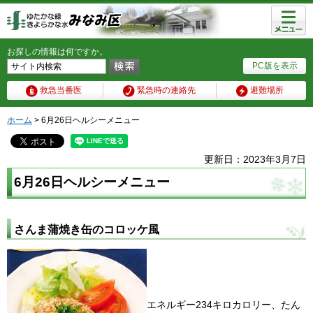
メニュ
ー
お探しの情報は何ですか。
PC版を表示
救急当番医
緊急時の連絡先
避難場所
ホーム
> 6月26日ヘルシーメニュー
更新日：2023年3月7日
6月26日ヘルシーメニュー
さんま蒲焼き缶のコロッケ風
エネルギー234キロカロリー、たん