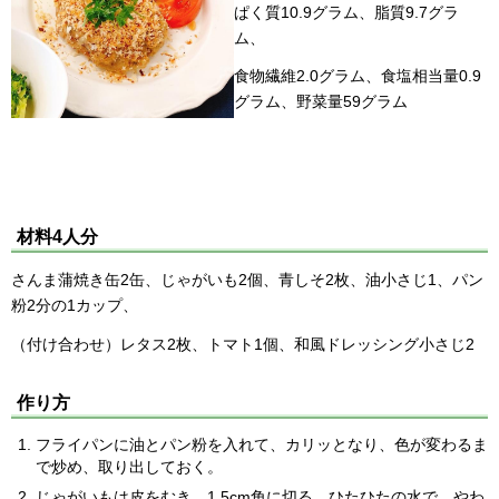
ぱく質10.9グラム、脂質9.7グラ
ム、
食物繊維2.0グラム、食塩相当量0.9
グラム、野菜量59グラム
材料4人分
さんま蒲焼き缶2缶、じゃがいも2個、青しそ2枚、油小さじ1、パン
粉2分の1カップ、
（付け合わせ）レタス2枚、トマト1個、和風ドレッシング小さじ2
作り方
フライパンに油とパン粉を入れて、カリッとなり、色が変わるま
で炒め、取り出しておく。
じゃがいもは皮をむき、1.5cm角に切る。ひたひたの水で、やわ