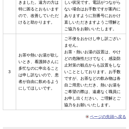
きました。遠方の方は
しい状況です。電話がつながら
特に困るとおもいます
ない場合はお手数ですが案内に
ので、改善していただ
ありますように別番号におかけ
けると助かります。
直しいただきますようご理解と
ご協力をお願いいたします。
ご不便をおかけし申し訳ござい
ません。
お茶・熱いお湯の設置は、やけ
お茶や熱いお湯が欲し
どの危険性だけでなく、感染防
いとき、看護師さんに
止対策の観点からも設置をしな
多忙なのに申出ること
3
いこととしております。お手数
は申し訳ないので、患
ですが、お茶などの飲み物は各
者が自由に飲めるよう
自ご用意いただき、熱いお湯を
にしてほしいです。
ご希望の際は、遠慮なく職員に
お申し出ください。ご理解とご
協力をお願いいたします。
ページの先頭へ戻る