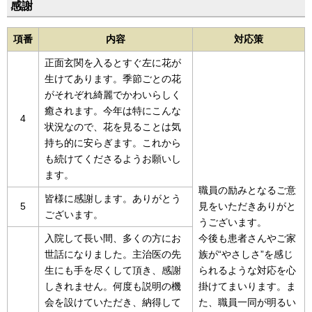
感謝
項番
内容
対応策
正面玄関を入るとすぐ左に花が
生けてあります。季節ごとの花
がそれぞれ綺麗でかわいらしく
癒されます。今年は特にこんな
4
状況なので、花を見ることは気
持ち的に安らぎます。これから
も続けてくださるようお願いし
ます。
職員の励みとなるご意
皆様に感謝します。ありがとう
5
見をいただきありがと
ございます。
うございます。
入院して長い間、多くの方にお
今後も患者さんやご家
世話になりました。主治医の先
族が“やさしさ”を感じ
生にも手を尽くして頂き、感謝
られるような対応を心
しきれません。何度も説明の機
掛けてまいります。ま
会を設けていただき、納得して
た、職員一同が明るい