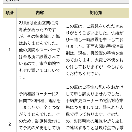
項番
内容
対応策
2月頃は正面玄関に消
この度は、ご意見をいただきあ
毒液があったのです
りがとうございました。供給が
が、その後来院した際
ひっ迫し一時設置を中止してお
はありませんでした。
りました。正面玄関の手指消毒
1
他の病院やスーパーで
剤は、現在、再設置の準備を進
は至る所に設置されて
めております。大変ご不便をお
いるので、市立病院で
かけしておりますが、今しばら
もぜひ置いてほしいで
くお待ちください。
す。
この度はご不快な思いをおかけ
予約相談コーナーに2
して申し訳ありませんでした。
日間で20回程、電話を
予約変更コーナーの電話対応業
しましたが、全くつな
務につきましては、限られた人
がりませんでした。そ
数で行っております。そのた
のため、診療科受付に
め、対応時間の延長や折り返し
2
て予約の変更をして頂
ご連絡することは現時点では厳