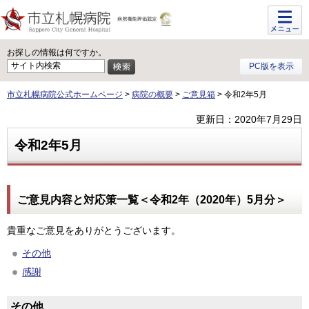
メニュ
ー
お探しの情報は何ですか。
PC版を表示
市立札幌病院公式ホームページ
>
病院の概要
>
ご意見箱
> 令和2年5月
更新日：2020年7月29日
令和2年5月
ご意見内容と対応策一覧＜令和2年（2020年）5月分＞
貴重なご意見をありがとうございます。
その他
感謝
その他