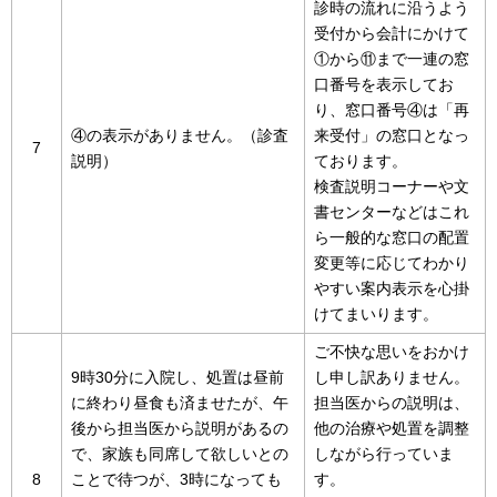
診時の流れに沿うよう
受付から会計にかけて
①から⑪まで一連の窓
口番号を表示してお
り、窓口番号④は「再
④の表示がありません。（診査
来受付」の窓口となっ
7
説明）
ております。
検査説明コーナーや文
書センターなどはこれ
ら一般的な窓口の配置
変更等に応じてわかり
やすい案内表示を心掛
けてまいります。
ご不快な思いをおかけ
9時30分に入院し、処置は昼前
し申し訳ありません。
に終わり昼食も済ませたが、午
担当医からの説明は、
後から担当医から説明があるの
他の治療や処置を調整
で、家族も同席して欲しいとの
しながら行っていま
8
ことで待つが、3時になっても
す。