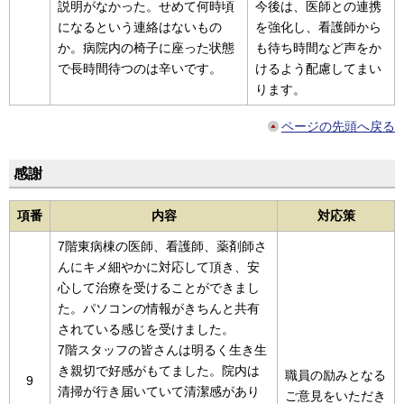
説明がなかった。せめて何時頃
今後は、医師との連携
になるという連絡はないもの
を強化し、看護師から
か。病院内の椅子に座った状態
も待ち時間など声をか
で長時間待つのは辛いです。
けるよう配慮してまい
ります。
ページの先頭へ戻る
感謝
項番
内容
対応策
7階東病棟の医師、看護師、薬剤師さ
んにキメ細やかに対応して頂き、安
心して治療を受けることができまし
た。パソコンの情報がきちんと共有
されている感じを受けました。
7階スタッフの皆さんは明るく生き生
き親切で好感がもてました。院内は
職員の励みとなる
9
清掃が行き届いていて清潔感があり
ご意見をいただき