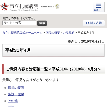
メニュ
ー
お探しの情報は何ですか。
PC版を表示
市立札幌病院公式ホームページ
>
病院の概要
>
ご意見箱
> 平成31年4月
更新日：2019年6月21日
平成31年4月
ご意見内容と対応策一覧＜平成31年（2019年）4月分＞
貴重なご意見をありがとうございます。
職員の接遇
施設・設備
その他