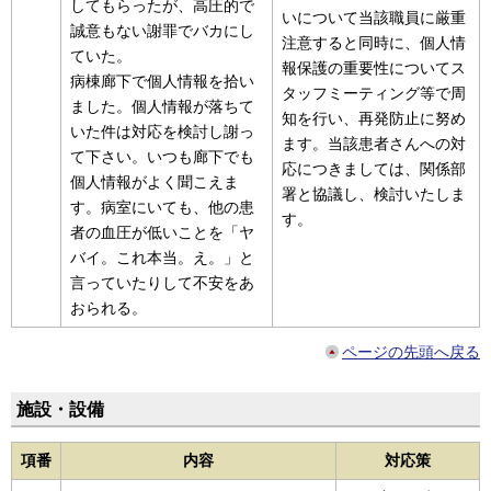
してもらったが、高圧的で
いについて当該職員に厳重
誠意もない謝罪でバカにし
注意すると同時に、個人情
ていた。
報保護の重要性についてス
病棟廊下で個人情報を拾い
タッフミーティング等で周
ました。個人情報が落ちて
知を行い、再発防止に努め
いた件は対応を検討し謝っ
ます。当該患者さんへの対
て下さい。いつも廊下でも
応につきましては、関係部
個人情報がよく聞こえま
署と協議し、検討いたしま
す。病室にいても、他の患
す。
者の血圧が低いことを「ヤ
バイ。これ本当。え。」と
言っていたりして不安をあ
おられる。
ページの先頭へ戻る
施設・設備
項番
内容
対応策