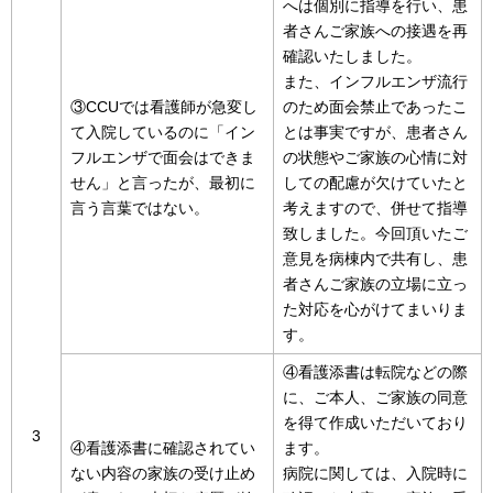
へは個別に指導を行い、患
者さんご家族への接遇を再
確認いたしました。
また、インフルエンザ流行
③CCUでは看護師が急変し
のため面会禁止であったこ
て入院しているのに「イン
とは事実ですが、患者さん
フルエンザで面会はできま
の状態やご家族の心情に対
せん」と言ったが、最初に
しての配慮が欠けていたと
言う言葉ではない。
考えますので、併せて指導
致しました。今回頂いたご
意見を病棟内で共有し、患
者さんご家族の立場に立っ
た対応を心がけてまいりま
す。
④看護添書は転院などの際
に、ご本人、ご家族の同意
を得て作成いただいており
3
④看護添書に確認されてい
ます。
ない内容の家族の受け止め
病院に関しては、入院時に