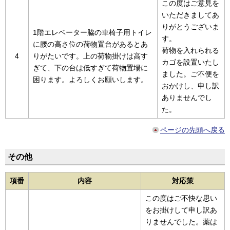
この度はご意見を
いただきましてあ
りがとうございま
1階エレベーター脇の車椅子用トイレ
す。
に腰の高さ位の荷物置台があるとあ
荷物を入れられる
4
りがたいです。上の荷物掛けは高す
カゴを設置いたし
ぎて、下の台は低すぎて荷物置場に
ました。ご不便を
困ります。よろしくお願いします。
おかけし、申し訳
ありませんでし
た。
ページの先頭へ戻る
その他
項番
内容
対応策
この度はご不快な思い
をお掛けして申し訳あ
りませんでした。薬は