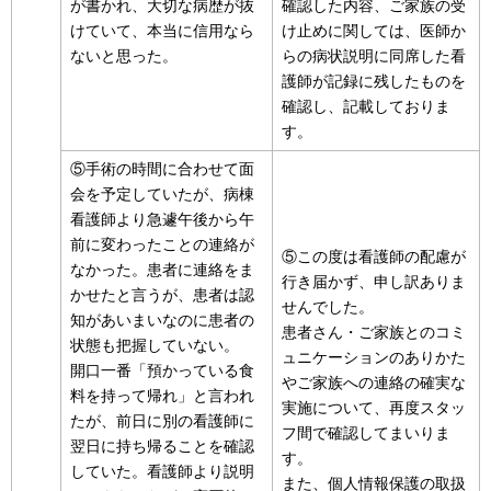
が書かれ、大切な病歴が抜
確認した内容、ご家族の受
けていて、本当に信用なら
け止めに関しては、医師か
ないと思った。
らの病状説明に同席した看
護師が記録に残したものを
確認し、記載しておりま
す。
⑤手術の時間に合わせて面
会を予定していたが、病棟
看護師より急遽午後から午
前に変わったことの連絡が
⑤この度は看護師の配慮が
なかった。患者に連絡をま
行き届かず、申し訳ありま
かせたと言うが、患者は認
せんでした。
知があいまいなのに患者の
患者さん・ご家族とのコミ
状態も把握していない。
ュニケーションのありかた
開口一番「預かっている食
やご家族への連絡の確実な
料を持って帰れ」と言われ
実施について、再度スタッ
たが、前日に別の看護師に
フ間で確認してまいりま
翌日に持ち帰ることを確認
す。
していた。看護師より説明
また、個人情報保護の取扱