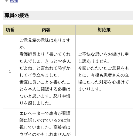
感謝
職員の接遇
項番
内容
対応策
ご意見箱の意味はあります
か。
看護師長より「書いてくれ
ご不快な思いをお掛けし申
たんでしょ。きっと○○さん
し訳ありません。
だよね」と言われて恥ずか
今回いただいたご意見をも
1
しくイラ立ちました。
とに、今後も患者さんの立
素直に良いことを書いたこ
場にたった対応を心掛けて
とを本人に確認する必要は
まいります。
ないと思います。怒りや憤
りを感じました。
エレベーターで患者が看護
師に話しかけているのに無
視していました。高齢者は
ウザイのかもしれませんが