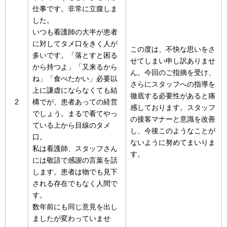
仕事です。非常に立腹しま
した。
いつも看護師の大半が患者
に対してタメ口をきく人が
この度は、不快な思いをさ
多いです。「落とすと困る
せてしまい申し訳ありませ
から持つよ」「又来るから
ん。今回のご指摘を受け、
ね」「食べたかい」必要以
さらにスタッフへの指導を
上に謙虚にならなくても結
徹底する必要性があると痛
2
構でが、患者あっての経営
感しております。スタッフ
でしょう。まるで看てやっ
の接客マナーと意識を改善
ている上から目線のタメ
し、今後このようなことが
口。
ないように努めてまいりま
私は看護師、スタッフさん
す。
には敬語で感謝の言葉を話
します。患者は物でも見下
される存在でもなく人間で
す。
数年前にも同じ意見を出し
ましたが変わっていませ