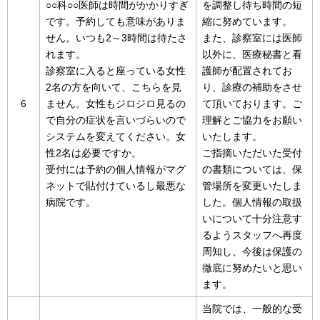
○○科○○医師は時間がかかりすぎ
を調整し待ち時間の短
です。予約しても意味がありま
縮に努めています。
せん。いつも2～3時間は待たさ
また、診察室には医師
れます。
以外に、医療秘書と看
診察室に入ると座っている女性
護師が配置されてお
2名の方を向いて、こちらを見
り、診療の補助をさせ
6
ません。女性もジロジロ見るの
て頂いております。ご
で自分の症状を言いづらいので
理解とご協力をお願い
システムを変えてください。女
いたします。
性2名は必要ですか。
ご指摘いただいた受付
受付には予約の個人情報がマグ
の書類については、保
ネットで貼付けているし最悪な
管場所を変更いたしま
病院です。
した。個人情報の取扱
いについて十分注意す
るようスタッフへ再度
周知し、今後は保護の
徹底に努めたいと思い
ます。
当院では、一般的な受