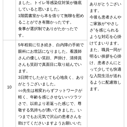
ました。トイレ等感染症対策が徹底
ありがとうござい
していると思いました。
ます。
1階図書室から本を借りて無聊を慰め
今後も患者さんや
ることができ有難かったです。
ご家族が“やさし
食事が選択制でありがたかったで
さ”を感じられる
す。
ような対応を心掛
けてまいります。
5年程前に引き続き、白内障の手術で
また、職員一同が
眼科にお世話になりました。看護師
明るい挨拶を心掛
さんの優しい笑顔、声掛け、清掃員
け、患者さんにと
さんも笑顔で真面目に取り組んでい
って少しでも快適
ます。
な入院生活が送れ
3日間でしたがとても心地良く、あり
るように配慮致し
がとうございました。
10
ます。
○○先生は相変わらずフットワークが
軽く、年齢を感じさせないハツラツ
さで、以前より若返った感じで、尊
敬する気持ちが湧いてきました。い
つまでもお元気で沢山の患者さんを
助けてくださいますようお願いいた