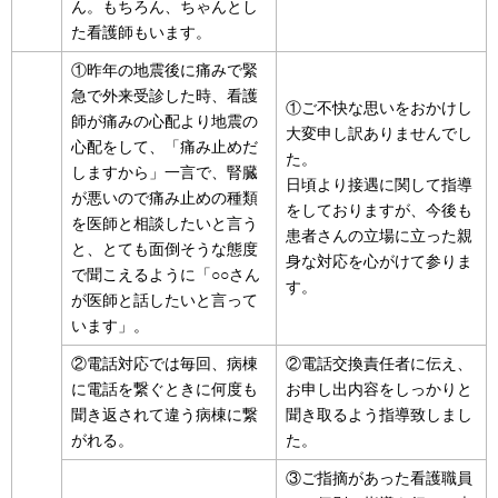
ん。もちろん、ちゃんとし
た看護師もいます。
①昨年の地震後に痛みで緊
急で外来受診した時、看護
①ご不快な思いをおかけし
師が痛みの心配より地震の
大変申し訳ありませんでし
心配をして、「痛み止めだ
た。
しますから」一言で、腎臓
日頃より接遇に関して指導
が悪いので痛み止めの種類
をしておりますが、今後も
を医師と相談したいと言う
患者さんの立場に立った親
と、とても面倒そうな態度
身な対応を心がけて参りま
で聞こえるように「○○さん
す。
が医師と話したいと言って
います」。
②電話対応では毎回、病棟
②電話交換責任者に伝え、
に電話を繋ぐときに何度も
お申し出内容をしっかりと
聞き返されて違う病棟に繋
聞き取るよう指導致しまし
がれる。
た。
③ご指摘があった看護職員