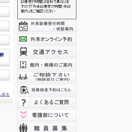
解
へ戻る