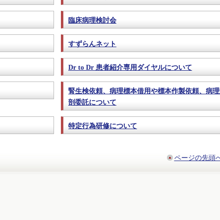
臨床病理検討会
すずらんネット
Dr to Dr 患者紹介専用ダイヤルについて
腎生検依頼、病理標本借用や標本作製依頼、病理
剖委託について
特定行為研修について
ページの先頭