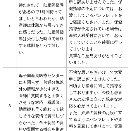
申し訳ありませんでした。保
待たされて、助産師指導
健指導の予定については、お
があるので1時間待って
渡ししているパンフレットを
ほしいと言われたが、助
ご確認ください。また、保健
7
産師は休憩から帰ってき
指導が予定されている場合は
た感じだった。助産師指
産婦人科受付において、お伝
導は受付した時点で連絡
えしていくことを確実に行っ
する体制をとって欲し
てまいります。
い。
貴重なご意見ありがとうござ
いました。
不快な思いをおかけして大変
母子周産期医療センター
申し訳ございませんでした。
にも関らず、普通分娩以
日頃より接遇に関して指導を
外の情報が少なすぎる。
しておりますが、今後も患者
医師に質問すると面倒く
さんの立場に立った親身な対
さそうな対応、看護師、
8
応を心がけてまいります。
助産師も早く終わって欲
また、妊婦の皆様のお役に立
しそうな表情で質問しづ
てるようにパンフレットや資
らかった。帝王切開の資
料を見直して参ります。貴重
料や質問する機会を別途