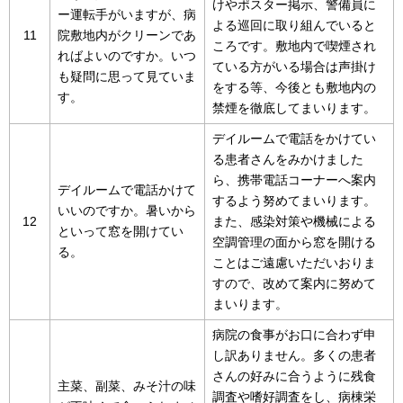
けやポスター掲示、警備員に
ー運転手がいますが、病
よる巡回に取り組んでいると
11
院敷地内がクリーンであ
ころです。敷地内で喫煙され
ればよいのですか。いつ
ている方がいる場合は声掛け
も疑問に思って見ていま
をする等、今後とも敷地内の
す。
禁煙を徹底してまいります。
デイルームで電話をかけてい
る患者さんをみかけました
ら、携帯電話コーナーへ案内
デイルームで電話かけて
するよう努めてまいります。
いいのですか。暑いから
12
また、感染対策や機械による
といって窓を開けてい
空調管理の面から窓を開ける
る。
ことはご遠慮いただいおりま
すので、改めて案内に努めて
まいります。
病院の食事がお口に合わず申
し訳ありません。多くの患者
さんの好みに合うように残食
主菜、副菜、みそ汁の味
調査や嗜好調査をし、病棟栄