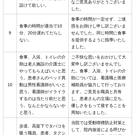
なご意見ありがとうございま
設けて欲しい。
した。
食事の時間が一定せず、ご迷
食事の時間が適当で10
惑をお掛けし申し訳ございま
9
分、20分遅れてだらし
せんでした。同じ時間に食事
ない。
を提供するように指導いたし
ました。
食事、入浴、トイレの介
ご不快な思いをおかけして大
助は老人施設の介護士に
変申し訳ございませんでし
やってもらえばいいと思
た。食事、入浴、トイレの介
う。患者さんのベッド異
助については、看護職と医療
10
動は男性看護師がいいと
補助員が協力して行っており
思う。看護師がイライラ
ます。ご意見を職員と共有
するのは当たり前だと思
し、患者さんの立場に立ち、
う。なんとかならないか
優しさをもって接することを
と思う。
周知いたしました。
当院では受動喫煙防止対策と
歩道、高架下でタバコを
して、院内放送による呼びか
吸う職員、患者、タクシ