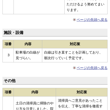
ただけるよう努めてまい
ります。
ページの先頭へ戻る
施設・設備
項番
内容
対応策
駐車場の白線が
白線は引き直すことを計画しており、
3
見づらい。
順次行っていく予定です。
ページの先頭へ戻る
その他
項番
内容
対応策
清掃員へご意見があったこと
土日の清掃員に掃除のや
を伝え、丁寧な清掃を徹底す
り方を注意しました。院