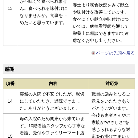
が不味くて食べられませ
養士より喫食状況をみて献立
13
ん。食べられる味付けに
や味付けを改善しています。
なりませんか。食事を止
食べにくい献立や味付けにつ
めたいと思っています。
いては、病棟看護師を通して
栄養士に相談できますので遠
慮なくお申し出ください。
ページの先頭へ戻る
感謝
項番
内容
対応策
突然の入院で不安でしたが、親切
職員の励みとなるご
14
にしていただき、退院できまし
意見をいただきあり
た。ありがとうございました。
がとうございます。
今後も患者さんやご
母の入院のため関東から来ていま
家族が“やさしさ”を
す。10階看護スタッフから丁寧な
感じられるような対
看護、受付やファミリーマート店
15
応を心掛けてまいり