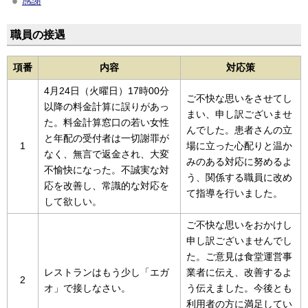
感謝
職員の接遇
項番
内容
対応策
4月24日（火曜日）17時00分
ご不快な思いをさせてし
以降の料金計算に誤りがあっ
まい、申し訳ございませ
た。料金計算窓口の若い女性
んでした。患者さんの立
と年配の受付者は一切謝罪が
1
場に立った心配りと温か
なく、無言で返金され、大変
みのある対応に努めるよ
不愉快になった。不誠実な対
う、関係する職員に改め
応を改善し、常識的な対応を
て指導を行いました。
して欲しい。
ご不快な思いをおかけし
申し訳ございませんでし
た。ご意見は食堂運営事
レストランはもう少し「エガ
業者に伝え、改善するよ
2
オ」で接しなさい。
う伝えました。今後とも
利用者の方に満足してい