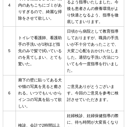
るよう指導いたしました。今
4
内のあちこちにゴミがあ
後も患者さんの療養環境がよ
りすぎるので、綺麗な掃
り快適となるよう、指導を徹
除をさせて欲しい。
底してまいります。
日頃から病院として教育指導
トイレで看護師、看護助
しておりますが、職員の手洗
手の手洗いが1秒ほど指
いが不十分であったことで、
5
先のみで髪で拭いている
大変ご心配をおかけいたしま
のを見てしまい、とても
した。適切な手洗い方法につ
驚いた。
いても今一度指導を行いまし
た。
廊下の壁に貼ってある犬
や猫の写真を見ると癒さ
ご意見ありがとうございま
6
れる。いつでもいいから
す。今回のご意見を参考に検
インコの写真を貼って欲
討させていただきます。
しい。
妊婦検診、妊婦保健指導の際
に、待ち時間が大変長くなり
検診、会計で2時間以上