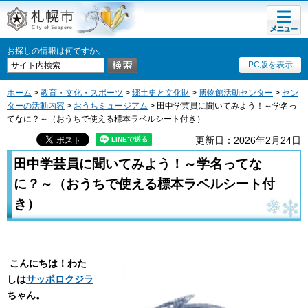
メニュ
札幌市
ー
お探しの情報は何ですか。
PC版を表示
ホーム
>
教育・文化・スポーツ
>
郷土史と文化財
>
博物館活動センター
>
セン
ターの活動内容
>
おうちミュージアム
> 田中学芸員に聞いてみよう！～学名っ
てなに？～（おうちで使える標本ラベルシート付き）
更新日：2026年2月24日
田中学芸員に聞いてみよう！～学名ってな
に？～（おうちで使える標本ラベルシート付
き）
こんにちは！わた
しは
サッポロクジラ
ちゃん。