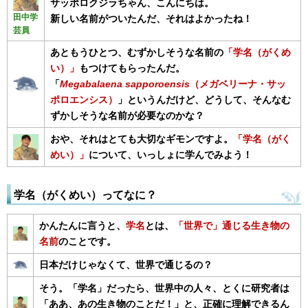
サッポロクジラちゃん、こんにちは。
田中学
新しい名前がついたんだ、それはよかったね！
芸員
あともうひとつ、むずかしそうな名前の
「学名（がくめ
い）」
もつけてもらったんだ。
「
Megabalaena sapporoensis
（メガベリーナ・サッ
ポロエンシス）
」というんだけど、どうして、そんなむ
ずかしそうな名前が必要なのかな？
おや、それはとても大切なギモンですよ。
「学名（がく
めい）」
について、いっしょに学んでみよう！
学名（がくめい）ってなに？
かんたんに言うと、
学名
とは、
「世界で」通じる生き物の
名前
のことです。
日本だけじゃなくて、世界で通じるの？
そう。「学名」だったら、世界中の人々、とくに研究者は
「ああ、あの生き物のことだ！」と、正確に理解できるん