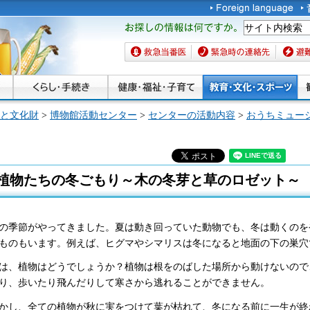
お探しの情報は何です
か。
救急当番医
緊急時の連絡先
避難場
と文化財
>
博物館活動センター
>
センターの活動内容
>
おうちミュー
植物たちの冬ごもり～木の冬芽と草のロゼット～
の季節がやってきました。夏は動き回っていた動物でも、冬は動くのを
ものもいます。例えば、ヒグマやシマリスは冬になると地面の下の巣穴
は、植物はどうでしょうか？植物は根をのばした場所から動けないので
り、歩いたり飛んだりして寒さから逃れることができません。
かし、全ての植物が秋に実をつけて葉が枯れて、冬になる前に一生が終