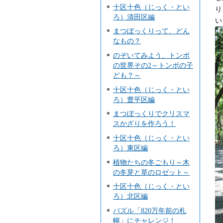
十区十色（じっく・とい
り
ろ）清田区編
い
まつぼっくりって、どん
なもの？
のぞいてみよう、トンボ
の世界その2～トンボの子
ども？～
十区十色（じっく・とい
ろ）豊平区編
まつぼっくりでクリスマ
スかざりを作ろう！
十区十色（じっく・とい
ろ）東区編
植物たちの冬ごもり～木
の冬芽と草のロゼット～
十区十色（じっく・とい
ろ）北区編
パズル「820万年前の札
幌」にチャレンジ！