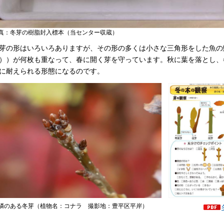
真：冬芽の樹脂封入標本（当センター収蔵）
芽の形はいろいろありますが、その形の多くは小さな三角形をした魚の
））が何枚も重なって、春に開く芽を守っています。秋に葉を落とし、
に耐えられる形態になるのです。
芽鱗のある冬芽（植物名：コナラ 撮影地：豊平区平岸）