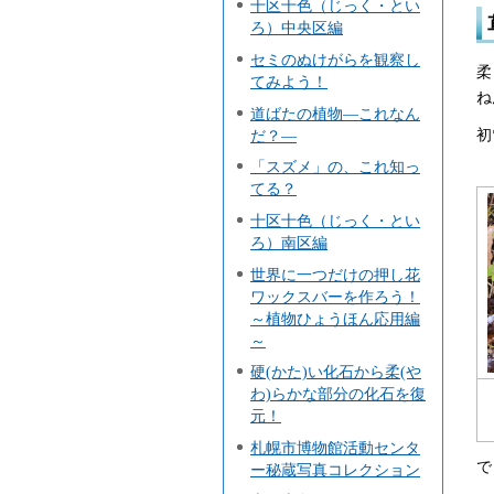
十区十色（じっく・とい
ろ）中央区編
セミのぬけがらを観察し
柔
てみよう！
ね
道ばたの植物―これなん
初
だ？―
「スズメ」の、これ知っ
てる？
十区十色（じっく・とい
ろ）南区編
世界に一つだけの押し花
ワックスバーを作ろう！
～植物ひょうほん応用編
～
硬(かた)い化石から柔(や
わ)らかな部分の化石を復
元！
札幌市博物館活動センタ
で
ー秘蔵写真コレクション