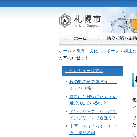
札幌市
ホーム
>
教育・文化・スポーツ
>
郷土史
と草のロゼット～
おうちミュージアム
秋の野の草で遊ぼう！～
オオバコ編～
雪虫はなぜ秋にたくさん
雪
飛(と)んでいるの？
ぐ
ドングリって、な～に？
ドングリゴマで遊ぼう！
で
た
十区十色（じっく・とい
ろ）厚別区編
し