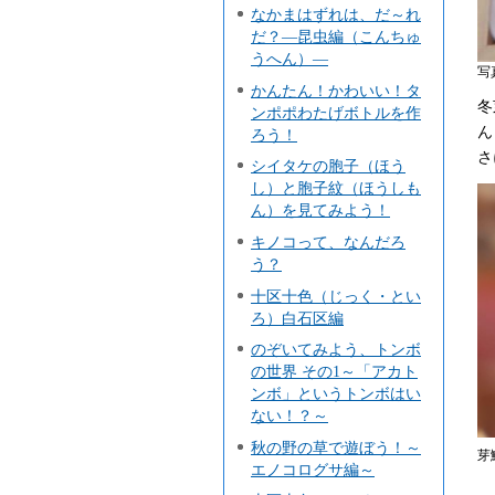
なかまはずれは、だ～れ
だ？―昆虫編（こんちゅ
うへん）―
写
かんたん！かわいい！タ
冬
ンポポわたげボトルを作
ん
ろう！
さ
シイタケの胞子（ほう
し）と胞子紋（ほうしも
ん）を見てみよう！
キノコって、なんだろ
う？
十区十色（じっく・とい
ろ）白石区編
のぞいてみよう、トンボ
の世界 その1～「アカト
ンボ」というトンボはい
ない！？～
秋の野の草で遊ぼう！～
エノコログサ編～