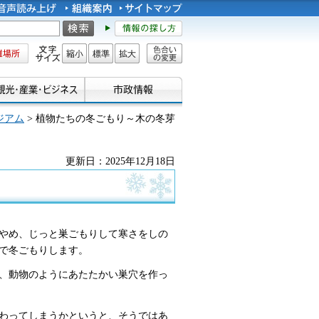
所
文字サイズ
縮小
標準
拡大
色合い
の変更
ジアム
> 植物たちの冬ごもり～木の冬芽
更新日：2025年12月18日
やめ、じっと巣ごもりして寒さをしの
で冬ごもりします。
、動物のようにあたたかい巣穴を作っ
わってしまうかというと、そうではあ