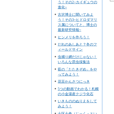
う！その2~カイギュウの
進化~
古沢博士に聞いてみよ
う！その3~ヒドロダマリ
ス属についてと、博士の
最新研究情報~
ヒンメリを作ろう！
だれのあしあと？冬のフ
ィールドサイン
虫捕り網だけじゃない！
いろんな昆虫採集法
藍の「たたきぞめ」をや
ってみよう！
花豆かんさつにっき
5つの動画でわかる！札幌
の小金湯産クジラ化石
いきもののぬりえをして
みよう！
十区十色（じっく・とい