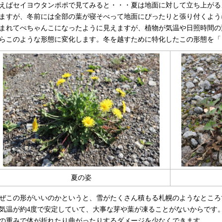
えばセイヨウタンポポで見てみると・・・夏は地面に対して立ち上がる
ますが、冬前には全部の葉が寝そべって地面にぴったりと張り付くよう
まれてぺちゃんこになったように見えますが、植物が気温や日照時間の
らこのような形態に変化します。冬を越すために特化したこの形態を「
夏の姿
ぜこの形がいいのかというと、雪がたくさん積もる札幌のようなところ
気温が約4度で安定していて、大事な芽や葉が凍ることがないからです
の重みで体が折れたり曲がったりするダメージを少なくできます。