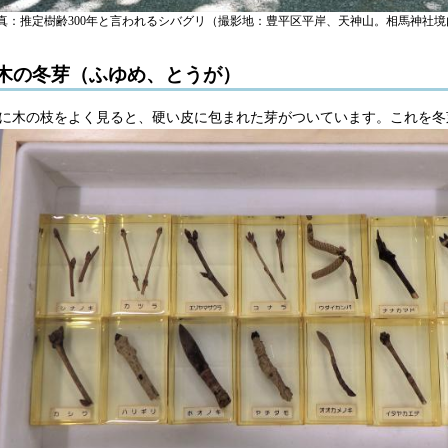
真：推定樹齢300年と言われるシバグリ（撮影地：豊平区平岸、天神山。相馬神社境
木の冬芽（ふゆめ、とうが）
に木の枝をよく見ると、硬い皮に包まれた芽がついています。これを冬