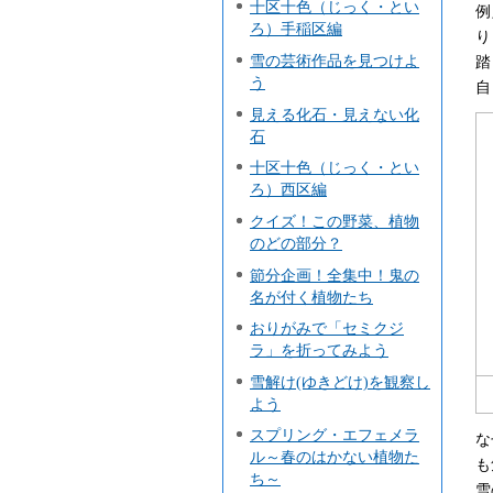
十区十色（じっく・とい
例
ろ）手稲区編
り
雪の芸術作品を見つけよ
踏
う
自
見える化石・見えない化
石
十区十色（じっく・とい
ろ）西区編
クイズ！この野菜、植物
のどの部分？
節分企画！全集中！鬼の
名が付く植物たち
おりがみで「セミクジ
ラ」を折ってみよう
雪解け(ゆきどけ)を観察し
よう
スプリング・エフェメラ
な
ル～春のはかない植物た
も
ち～
雪