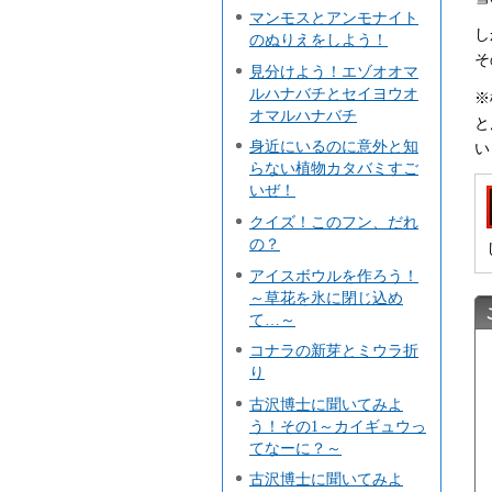
マンモスとアンモナイト
し
のぬりえをしよう！
そ
見分けよう！エゾオオマ
ルハナバチとセイヨウオ
※
オマルハナバチ
と
身近にいるのに意外と知
い
らない植物カタバミすご
いぜ！
クイズ！このフン、だれ
の？
アイスボウルを作ろう！
～草花を氷に閉じ込め
て…～
コナラの新芽とミウラ折
り
古沢博士に聞いてみよ
う！その1～カイギュウっ
てなーに？～
古沢博士に聞いてみよ