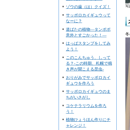
写
ゾウの歯（は）クイズ！
サッポロカイギュウって
なーに？
道ばたの植物―タンポポ
冬
意外とすごかった！―
はっぱスタンプをしてみ
よう！
このこんちゅう、しって
る？-この時期、札幌で鳴
き声が聞こえる昆虫-
おりがみでサッポロカイ
ギュウを作ろう
サッポロカイギュウのま
ちがいさがし
コケテラリウムを作ろ
う！
植物ひょうほん作りにチ
ャレンジ！