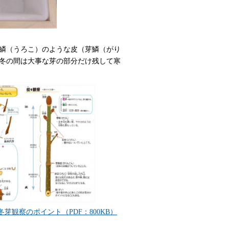
鱗（うろこ）のような皮（芽鱗（がり
冬の間は大事な芽の部分だけ残して寒
冬芽観察のポイント（PDF：800KB）