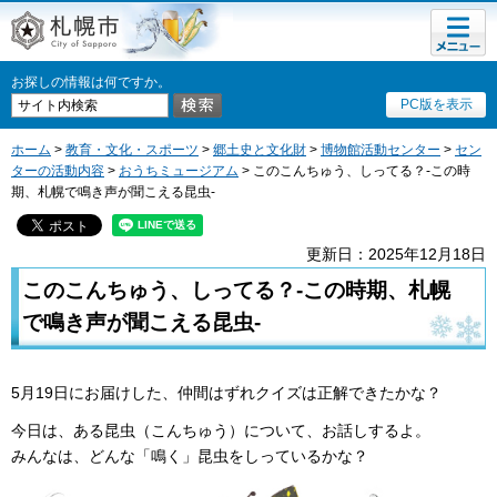
メニュ
札幌市
ー
お探しの情報は何ですか。
PC版を表示
ホーム
>
教育・文化・スポーツ
>
郷土史と文化財
>
博物館活動センター
>
セン
ターの活動内容
>
おうちミュージアム
> このこんちゅう、しってる？-この時
期、札幌で鳴き声が聞こえる昆虫-
更新日：2025年12月18日
このこんちゅう、しってる？-この時期、札幌
で鳴き声が聞こえる昆虫-
5月19日にお届けした、仲間はずれクイズは正解できたかな？
今日は、ある昆虫（こんちゅう）について、お話しするよ。
みんなは、どんな「鳴く」昆虫をしっているかな？