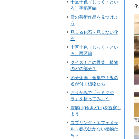
十区十色（じっく・とい
化
ろ）手稲区編
雪の芸術作品を見つけよ
う
見える化石・見えない化
石
十区十色（じっく・とい
ろ）西区編
クイズ！この野菜、植物
のどの部分？
節分企画！全集中！鬼の
名が付く植物たち
おりがみで「セミクジ
ラ」を折ってみよう
雪解け(ゆきどけ)を観察し
よう
写
スプリング・エフェメラ
ル～春のはかない植物た
ち～