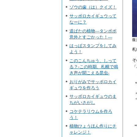
ゾウの歯（は）クイズ！
サッポロカイギュウって
なーに？
道ばたの植物―タンポポ
意外とすごかった！―
復
はっぱスタンプをしてみ
札
よう！
そ
このこんちゅう、しって
る？-この時期、札幌で鳴
「
き声が聞こえる昆虫-
おりがみでサッポロカイ
ギュウを作ろう
サッポロカイギュウのま
ちがいさがし
コケテラリウムを作ろ
う！
植物ひょうほん作りにチ
ャレンジ！