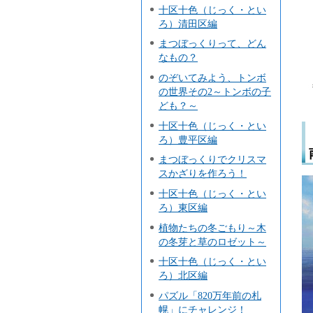
十区十色（じっく・とい
ろ）清田区編
まつぼっくりって、どん
なもの？
のぞいてみよう、トンボ
の世界その2～トンボの子
ども？～
十区十色（じっく・とい
ろ）豊平区編
まつぼっくりでクリスマ
スかざりを作ろう！
十区十色（じっく・とい
ろ）東区編
植物たちの冬ごもり～木
の冬芽と草のロゼット～
十区十色（じっく・とい
ろ）北区編
パズル「820万年前の札
幌」にチャレンジ！