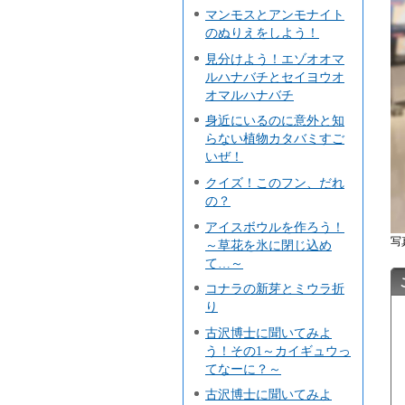
マンモスとアンモナイト
のぬりえをしよう！
見分けよう！エゾオオマ
ルハナバチとセイヨウオ
オマルハナバチ
身近にいるのに意外と知
らない植物カタバミすご
いぜ！
クイズ！このフン、だれ
の？
アイスボウルを作ろう！
写
～草花を氷に閉じ込め
て…～
コナラの新芽とミウラ折
り
古沢博士に聞いてみよ
う！その1～カイギュウっ
てなーに？～
古沢博士に聞いてみよ