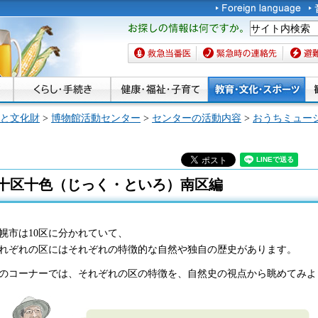
お探しの情報は何です
か。
救急当番医
緊急時の連絡先
避難場
と文化財
>
博物館活動センター
>
センターの活動内容
>
おうちミュー
十区十色（じっく・といろ）南区編
幌市は10区に分かれていて、
れぞれの区にはそれぞれの特徴的な自然や独自の歴史があります。
のコーナーでは、それぞれの区の特徴を、自然史の視点から眺めてみよ