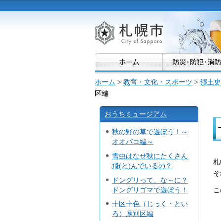
札幌市
ホーム
>
教育・文化・スポーツ
>
郷土史
区編
おうちミュージアム
秋の野の草で遊ぼう！～
オオバコ編～
雪虫はなぜ秋にたくさん
札
飛(と)んでいるの？
そ
ドングリって、な～に？
ドングリゴマで遊ぼう！
こ
十区十色（じっく・とい
ろ）厚別区編