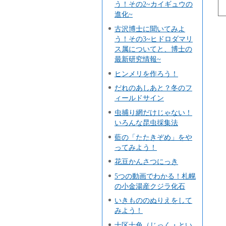
う！その2~カイギュウの
進化~
古沢博士に聞いてみよ
う！その3~ヒドロダマリ
ス属についてと、博士の
最新研究情報~
ヒンメリを作ろう！
だれのあしあと？冬のフ
ィールドサイン
虫捕り網だけじゃない！
いろんな昆虫採集法
藍の「たたきぞめ」をや
ってみよう！
花豆かんさつにっき
5つの動画でわかる！札幌
の小金湯産クジラ化石
いきもののぬりえをして
みよう！
十区十色（じっく・とい