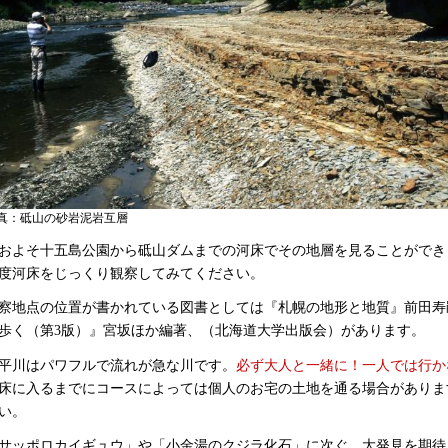
真：砥山の砂岩泥岩互層
およそ十五島公園から砥山ダムまでの河床でその地層を見ることができ
度河床をじっくり観察してみてください。
察地点の位置が書かれている図書としては『札幌の地形と地質』前田寿
歩く（第3版）』宮坂ほか編著、（北海道大学出版会）があります。
平川はパワフルで流れが急な川です。
必ず大人と一緒に！一人では行か
床に入るまでにコースによっては個人のお宅の土地を通る場合がありま
い。
サッポロカイギュウ」や「小金湯のクジラ化石」に次ぐ、大発見を期待