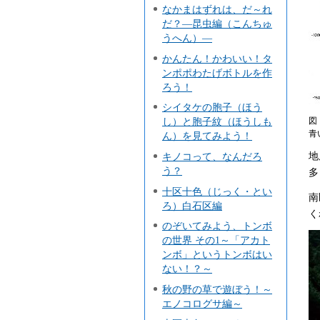
なかまはずれは、だ～れ
だ？―昆虫編（こんちゅ
うへん）―
かんたん！かわいい！タ
ンポポわたげボトルを作
ろう！
シイタケの胞子（ほう
し）と胞子紋（ほうしも
図
青
ん）を見てみよう！
地
キノコって、なんだろ
う？
多
十区十色（じっく・とい
南
ろ）白石区編
く
のぞいてみよう、トンボ
の世界 その1～「アカト
ンボ」というトンボはい
ない！？～
秋の野の草で遊ぼう！～
エノコログサ編～