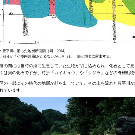
：豊平川に沿った地層断面図（岡、2004）
い部分が「小樽内川層(おたるないがわそう)」一部が地表に露出する。
層の間には当時の海に生息していた生物が閉じ込められ、化石として見
くは貝の化石ですが、時折「カイギュウ」や「クジラ」などの脊椎動物
区の一部にその時代の地層が顔を出していて、その上を流れた豊平川が
れています。