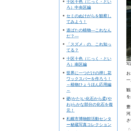
十区十色（じっく・とい
ろ）中央区編
セミのぬけがらを観察し
てみよう！
道ばたの植物―これなん
だ？―
「スズメ」の、これ知っ
てる？
十区十色（じっく・とい
ろ）南区編
写
世界に一つだけの押し花
お
ワックスバーを作ろう！
一
～植物ひょうほん応用編
観
～
を
硬(かた)い化石から柔(や
わ)らかな部分の化石を復
豊
元！
河
札幌市博物館活動センタ
さ
ー秘蔵写真コレクション
「