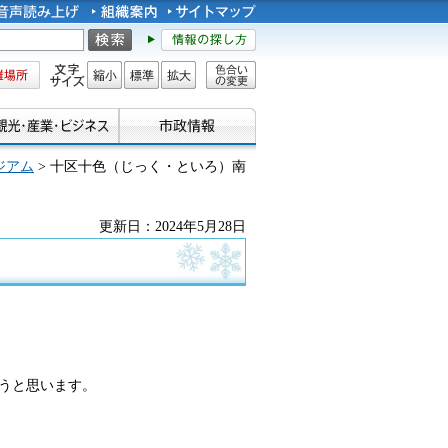
所
文字サイズ
縮小
標準
拡大
色合い
の変更
ジアム
> 十区十色（じっく・といろ）南
更新日：2024年5月28日
うと思います。