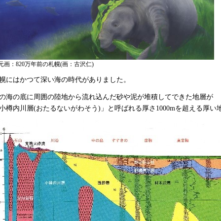
元画：820万年前の札幌(画：古沢仁)
幌にはかつて深い海の時代がありました。
の海の底に周囲の陸地から流れ込んだ砂や泥が堆積してできた地層が
小樽内川層(おたるないがわそう)」と呼ばれる厚さ1000mを超える厚い