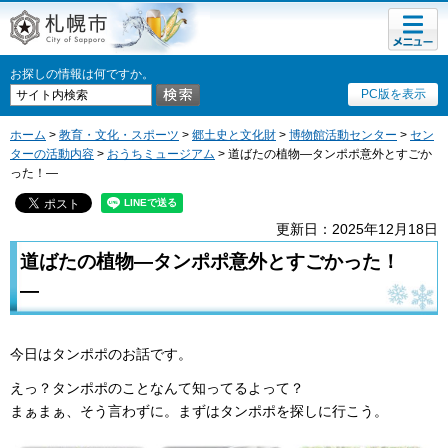
メニュ
札幌市
ー
お探しの情報は何ですか。
PC版を表示
ホーム
>
教育・文化・スポーツ
>
郷土史と文化財
>
博物館活動センター
>
セン
ターの活動内容
>
おうちミュージアム
> 道ばたの植物―タンポポ意外とすごか
った！―
更新日：2025年12月18日
道ばたの植物―タンポポ意外とすごかった！
―
今日はタンポポのお話です。
えっ？タンポポのことなんて知ってるよって？
まぁまぁ、そう言わずに。まずはタンポポを探しに行こう。