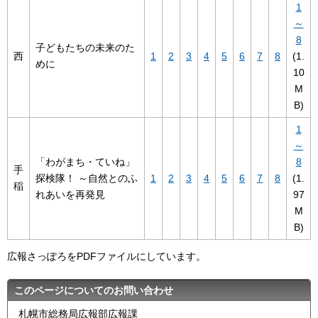
1
～
8
子どもたちの未来のた
西
1
2
3
4
5
6
7
8
(1.
めに
10
M
B)
1
～
「わがまち・ていね」
8
手
探検隊！ ～自然とのふ
1
2
3
4
5
6
7
8
(1.
稲
れあいを再発見
97
M
B)
広報さっぽろをPDFファイルにしています。
このページについてのお問い合わせ
札幌市総務局広報部広報課