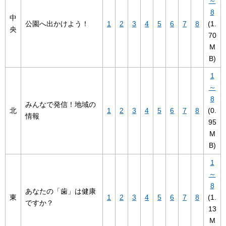
～
8
中
公園へ出かけよう！
1
2
3
4
5
6
7
8
(1.
央
70
M
B)
1
～
8
みんなで発信！地域の
北
1
2
3
4
5
6
7
8
(0.
情報
95
M
B)
1
～
8
あなたの「歯」は健康
東
1
2
3
4
5
6
7
8
(1.
ですか？
13
M