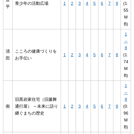
青少年の活動広場
1
2
3
4
5
6
7
8
(1.
平
55
M
B)
1
～
8
清
こころの健康づくりを
1
2
3
4
5
6
7
8
(1.
田
お手伝い
74
M
B)
1
～
旧黒岩家住宅（旧簾舞
8
南
通行屋） ～未来に語り
1
2
3
4
5
6
7
8
(0.
継ぐまちの歴史
96
M
B)