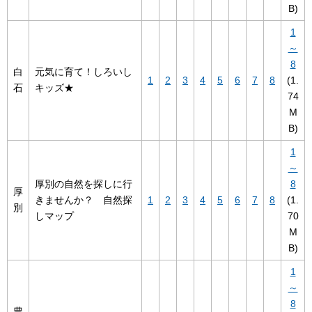
B)
1
～
8
白
元気に育て！しろいし
1
2
3
4
5
6
7
8
(1.
石
キッズ★
74
M
B)
1
～
厚別の自然を探しに行
8
厚
きませんか？ 自然探
1
2
3
4
5
6
7
8
(1.
別
しマップ
70
M
B)
1
～
8
豊