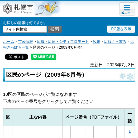
メニュ
札幌市
ー
お探しの情報は何ですか。
PC版を表示
ホーム
>
市政情報
>
広報・広聴・シティプロモート
>
広報
>
広報さっぽろ
>
広
報さっぽろ一覧
> 区民のページ（2009年6月号）
更新日：2023年7月3日
区民のページ（2009年6月号）
10区の区民のページがご覧になれます
下表のページ番号をクリックしてご覧ください
一
区
主な内容
ページ番号（PDFファイル）
括
1