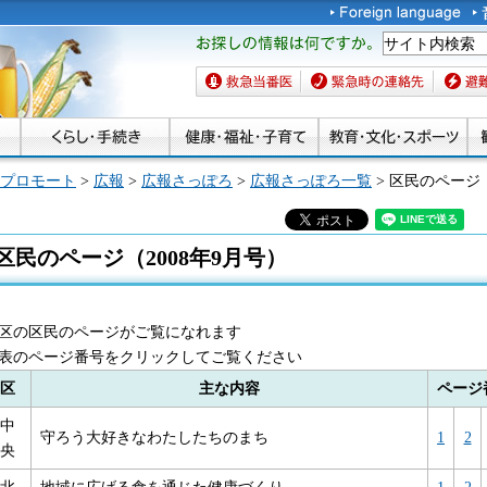
お探しの情報は何です
か。
救急当番医
緊急時の連絡先
避難場
プロモート
>
広報
>
広報さっぽろ
>
広報さっぽろ一覧
> 区民のページ（
区民のページ（2008年9月号）
0区の区民のページがご覧になれます
表のページ番号をクリックしてご覧ください
区
主な内容
ページ
中
守ろう大好きなわたしたちのまち
1
2
央
北
地域に広げる食を通じた健康づくり
1
2