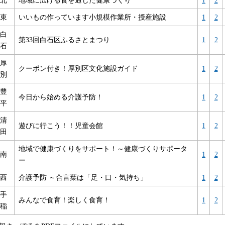
東
いいもの作っています小規模作業所・授産施設
1
2
白
第33回白石区ふるさとまつり
1
2
石
厚
クーポン付き！厚別区文化施設ガイド
1
2
別
豊
今日から始める介護予防！
1
2
平
清
遊びに行こう！！児童会館
1
2
田
地域で健康づくりをサポート！～健康づくりサポータ
南
1
2
ー
西
介護予防 ～合言葉は「足・口・気持ち」
1
2
手
みんなで食育！楽しく食育！
1
2
稲