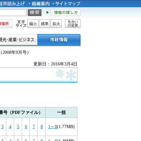
所
文字サイズ
縮小
標準
拡大
色合い
の変更
2008年9月号）
更新日：2016年3月4日
番号（PDFファイル）
一括
3
4
5
6
7
8
1～8
(1.77MB)
3
4
5
6
7
8
1～8
(1.49MB)