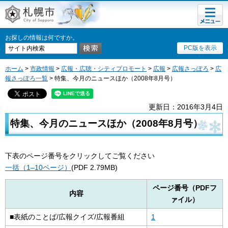
メニュ
札幌市
ー
お探しの情報は何ですか。
PC版を表示
ホーム
>
市政情報
>
広報・広聴・シティプロモート
>
広報
>
広報さっぽろ
>
広
報さっぽろ一覧
> 特集、今月のニュースほか（2008年8月号）
更新日：2016年3月4日
特集、今月のニュースほか（2008年8月号）
下表のページ番号をクリックしてご覧ください
一括（1–10ページ）
(PDF 2.79MB)
ページ番号（PDFフ
内容
ァイル）
■表紙のことば/広報クイズ/広報番組
1