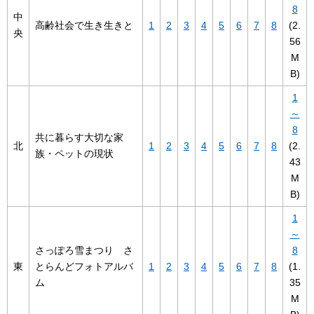
8
中
高齢社会で生き生きと
1
2
3
4
5
6
7
8
(2.
央
56
M
B)
1
～
8
共に暮らす大切な家
北
1
2
3
4
5
6
7
8
(2.
族・ペットの現状
43
M
B)
1
～
さっぽろ雪まつり さ
8
東
とらんどフォトアルバ
1
2
3
4
5
6
7
8
(1.
ム
35
M