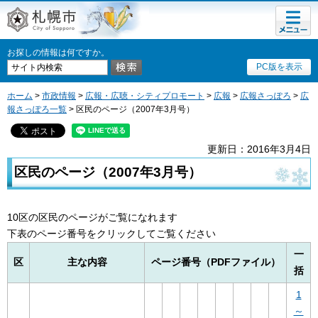
メニュ
札幌市
ー
お探しの情報は何ですか。
PC版を表示
ホーム
>
市政情報
>
広報・広聴・シティプロモート
>
広報
>
広報さっぽろ
>
広
報さっぽろ一覧
> 区民のページ（2007年3月号）
更新日：2016年3月4日
区民のページ（2007年3月号）
10区の区民のページがご覧になれます
下表のページ番号をクリックしてご覧ください
一
区
主な内容
ページ番号（PDFファイル）
括
1
～