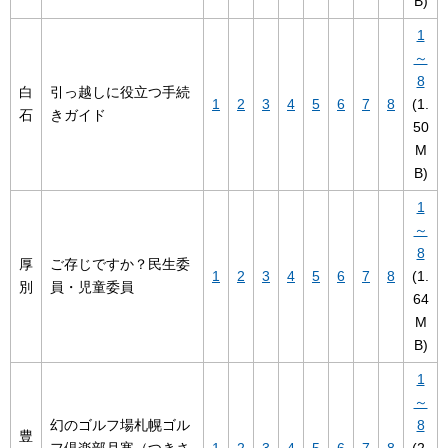
B)
1
～
8
白
引っ越しに役立つ手続
1
2
3
4
5
6
7
8
(1.
石
きガイド
50
M
B)
1
～
8
厚
ご存じですか？民生委
1
2
3
4
5
6
7
8
(1.
別
員・児童委員
64
M
B)
1
～
幻のゴルフ場札幌ゴル
8
豊
フ倶楽部月寒（つきさ
1
2
3
4
5
6
7
8
(2.