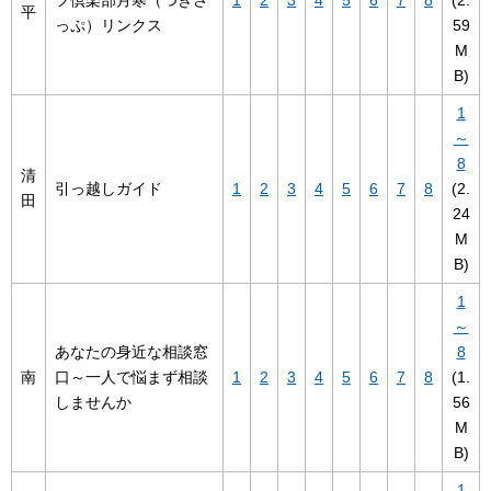
平
っぷ）リンクス
59
M
B)
1
～
8
清
引っ越しガイド
1
2
3
4
5
6
7
8
(2.
田
24
M
B)
1
～
あなたの身近な相談窓
8
南
口～一人で悩まず相談
1
2
3
4
5
6
7
8
(1.
しませんか
56
M
B)
1