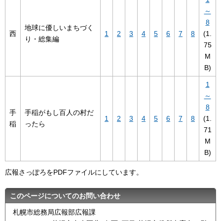
～
8
地球に優しいまちづく
西
1
2
3
4
5
6
7
8
(1.
り・総集編
75
M
B)
1
～
8
手
手稲がもし百人の村だ
1
2
3
4
5
6
7
8
(1.
稲
ったら
71
M
B)
広報さっぽろをPDFファイルにしています。
このページについてのお問い合わせ
札幌市総務局広報部広報課