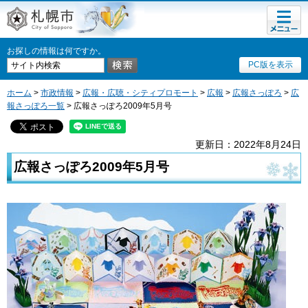
メニュ
札幌市
ー
お探しの情報は何ですか。
PC版を表示
ホーム
>
市政情報
>
広報・広聴・シティプロモート
>
広報
>
広報さっぽろ
>
広
報さっぽろ一覧
> 広報さっぽろ2009年5月号
更新日：2022年8月24日
広報さっぽろ2009年5月号