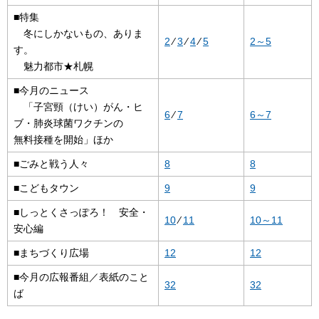
■特集
冬にしかないもの、ありま
2
⁄
3
⁄
4
⁄
5
2～5
す。
魅力都市★札幌
■今月のニュース
「子宮頸（けい）がん・ヒ
6
⁄
7
6～7
ブ・肺炎球菌ワクチンの
無料接種を開始」ほか
■ごみと戦う人々
8
8
■こどもタウン
9
9
■しっとくさっぽろ！ 安全・
10
⁄
11
10～11
安心編
■まちづくり広場
12
12
■今月の広報番組／表紙のこと
32
32
ば