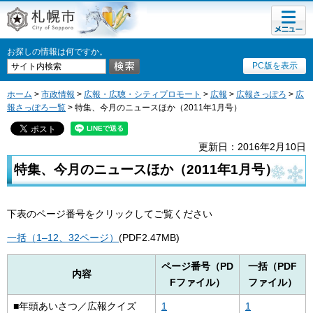
メニュ
札幌市
ー
お探しの情報は何ですか。
PC版を表示
ホーム
>
市政情報
>
広報・広聴・シティプロモート
>
広報
>
広報さっぽろ
>
広
報さっぽろ一覧
> 特集、今月のニュースほか（2011年1月号）
更新日：2016年2月10日
特集、今月のニュースほか（2011年1月号）
下表のページ番号をクリックしてご覧ください
一括（1–12、32ページ）
(PDF2.47MB)
ページ番号（PD
一括（PDF
内容
Fファイル）
ファイル）
■年頭あいさつ／広報クイズ
1
1