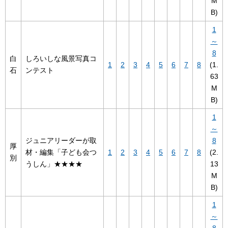
M
B)
1
～
8
白
しろいしな風景写真コ
1
2
3
4
5
6
7
8
(1.
石
ンテスト
63
M
B)
1
～
ジュニアリーダーが取
8
厚
材・編集「子ども会つ
1
2
3
4
5
6
7
8
(2.
別
うしん」★★★★
13
M
B)
1
～
8