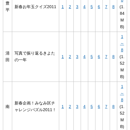
豊
新春お年玉クイズ2011
1
2
3
4
5
6
7
8
(1.
平
84
M
B)
1
～
8
清
写真で振り返るきよた
1
2
3
4
5
6
7
8
(1.
田
の一年
52
M
B)
1
～
8
新春企画！みなみ区チ
南
1
2
3
4
5
6
7
8
(1.
ャレンジパズル2011！
52
M
B)