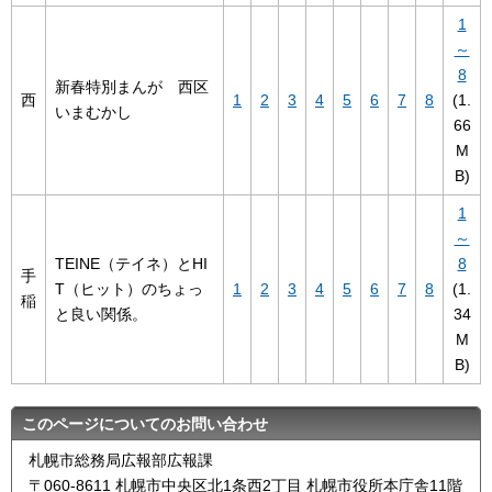
1
～
8
新春特別まんが 西区
西
1
2
3
4
5
6
7
8
(1.
いまむかし
66
M
B)
1
～
TEINE（テイネ）とHI
8
手
T（ヒット）のちょっ
1
2
3
4
5
6
7
8
(1.
稲
と良い関係。
34
M
B)
このページについてのお問い合わせ
札幌市総務局広報部広報課
〒060-8611 札幌市中央区北1条西2丁目 札幌市役所本庁舎11階