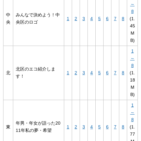
～
8
中
みんなで決めよう！中
1
2
3
4
5
6
7
8
(1.
央
央区のロゴ
45
M
B)
1
～
8
北区のエコ紹介しま
北
1
2
3
4
5
6
7
8
(1.
す！
18
M
B)
1
～
8
年男・年女が語った20
東
1
2
3
4
5
6
7
8
(1.
11年私の夢・希望
77