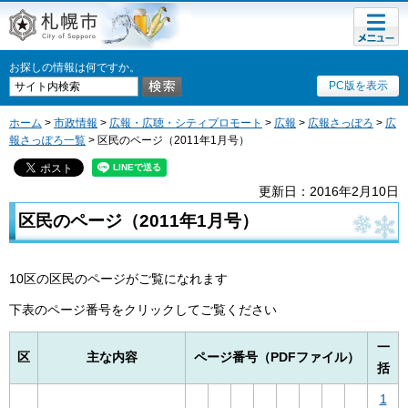
メニュ
札幌市
ー
お探しの情報は何ですか。
PC版を表示
ホーム
>
市政情報
>
広報・広聴・シティプロモート
>
広報
>
広報さっぽろ
>
広
報さっぽろ一覧
> 区民のページ（2011年1月号）
更新日：2016年2月10日
区民のページ（2011年1月号）
10区の区民のページがご覧になれます
下表のページ番号をクリックしてご覧ください
一
区
主な内容
ページ番号（PDFファイル）
括
1