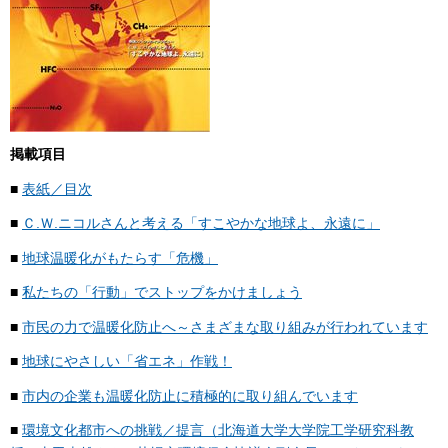
掲載項目
■
表紙／目次
■
Ｃ.Ｗ.ニコルさんと考える「すこやかな地球よ、永遠に」
■
地球温暖化がもたらす「危機」
■
私たちの「行動」でストップをかけましょう
■
市民の力で温暖化防止へ～さまざまな取り組みが行われています
■
地球にやさしい「省エネ」作戦！
■
市内の企業も温暖化防止に積極的に取り組んでいます
■
環境文化都市への挑戦／提言（北海道大学大学院工学研究科教