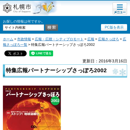
メニュ
札幌市
ー
お探しの情報は何ですか。
PC版を表示
ホーム
>
市政情報
>
広報・広聴・シティプロモート
>
広報
>
広報さっぽろ
>
広
報さっぽろ一覧
> 特集広報パートナーシップさっぽろ2002
更新日：2016年3月16日
特集広報パートナーシップさっぽろ2002